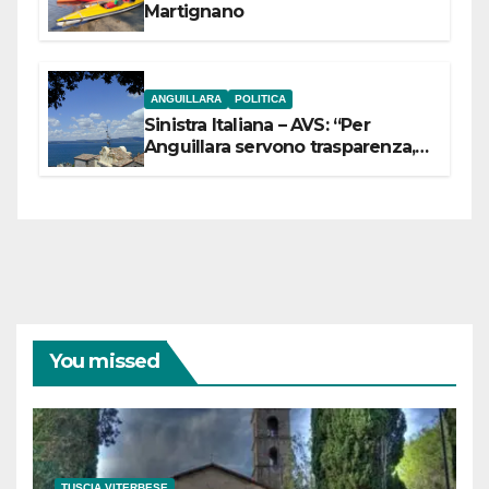
Martignano
ANGUILLARA
POLITICA
Sinistra Italiana – AVS: “Per
Anguillara servono trasparenza,
partecipazione e scelte politiche
coraggiose”
You missed
TUSCIA VITERBESE