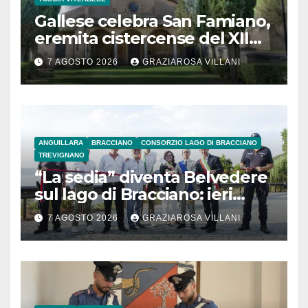
Gallese celebra San Famiano,
eremita cistercense del XII
secolo
7 AGOSTO 2026
GRAZIAROSA VILLANI
ANGUILLARA
BRACCIANO
CONSORZIO LAGO DI BRACCIANO
TREVIGNANO
“La sedia” diventa Belvedere
sul lago di Bracciano: ieri
l’inaugurazione
7 AGOSTO 2026
GRAZIAROSA VILLANI