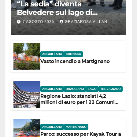
“La sedia” diventa
Belvedere sul lago di
Bracciano: ieri
7 AGOSTO 2026
GRAZIAROSA VILLANI
l’inaugurazione
ANGUILLARA
CRONACA
Vasto incendio a Martignano
ANGUILLARA
BRACCIANO
LAGO
TREVIGNANO
Regione Lazio: stanziati 4,2
milioni di euro per i 22 Comuni
dell’Etruria Meridionale
ANGUILLARA
MARTIGNANO
Parco: successo per Kayak Tour a