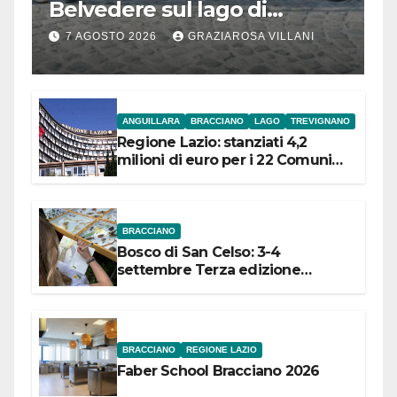
Belvedere sul lago di
Bracciano: ieri
7 AGOSTO 2026
GRAZIAROSA VILLANI
l’inaugurazione
ANGUILLARA
BRACCIANO
LAGO
TREVIGNANO
Regione Lazio: stanziati 4,2
milioni di euro per i 22 Comuni
dell’Etruria Meridionale
BRACCIANO
Bosco di San Celso: 3-4
settembre Terza edizione
Festival “Storie in cielo e in terra”
BRACCIANO
REGIONE LAZIO
Faber School Bracciano 2026