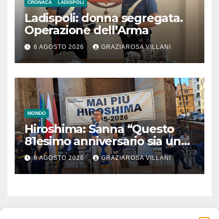
CRONACA
LADISPOLI
Ladispoli: donna segregata.
Operazione dell’Arma
6 AGOSTO 2026
GRAZIAROSA VILLANI
MONDO
Hiroshima: Sanna “Questo
81esimo anniversario sia un
monito per tutti”
6 AGOSTO 2026
GRAZIAROSA VILLANI