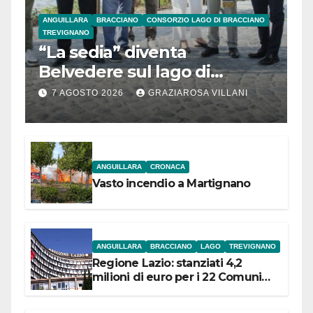
ANGUILLARA
BRACCIANO
CONSORZIO LAGO DI BRACCIANO
TREVIGNANO
“La sedia” diventa
Belvedere sul lago di
Bracciano: ieri
7 AGOSTO 2026
GRAZIAROSA VILLANI
l’inaugurazione
ANGUILLARA
CRONACA
Vasto incendio a Martignano
ANGUILLARA
BRACCIANO
LAGO
TREVIGNANO
Regione Lazio: stanziati 4,2
milioni di euro per i 22 Comuni
dell’Etruria Meridionale