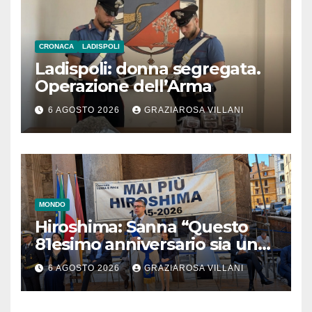
CRONACA
LADISPOLI
Ladispoli: donna segregata.
Operazione dell’Arma
6 AGOSTO 2026
GRAZIAROSA VILLANI
MONDO
Hiroshima: Sanna “Questo
81esimo anniversario sia un
monito per tutti”
6 AGOSTO 2026
GRAZIAROSA VILLANI