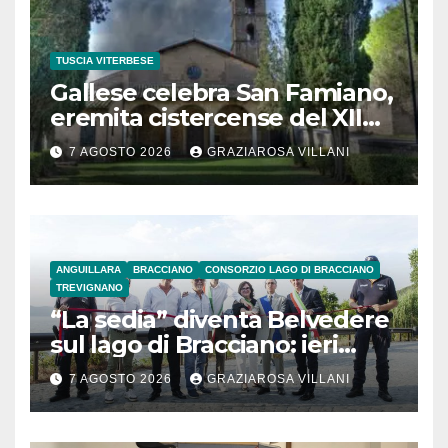
TUSCIA VITERBESE
Gallese celebra San Famiano,
eremita cistercense del XII
secolo
7 AGOSTO 2026
GRAZIAROSA VILLANI
ANGUILLARA
BRACCIANO
CONSORZIO LAGO DI BRACCIANO
TREVIGNANO
“La sedia” diventa Belvedere
sul lago di Bracciano: ieri
l’inaugurazione
7 AGOSTO 2026
GRAZIAROSA VILLANI