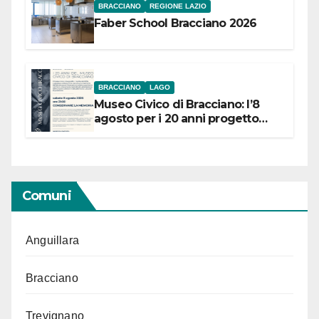
BRACCIANO
REGIONE LAZIO
Faber School Bracciano 2026
BRACCIANO
LAGO
Museo Civico di Bracciano: l’8
agosto per i 20 anni progetto
“Conservare la memoria”
Comuni
Anguillara
Bracciano
Trevignano