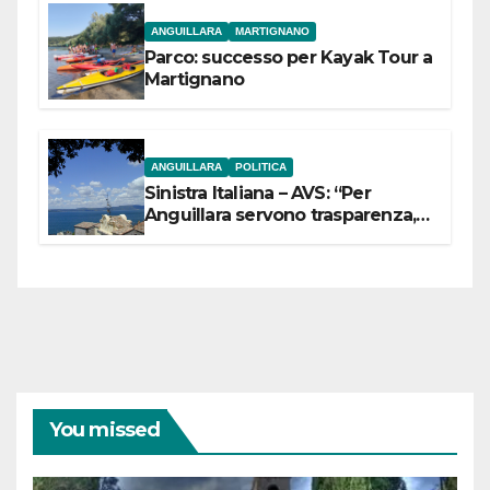
ANGUILLARA
MARTIGNANO
Parco: successo per Kayak Tour a
Martignano
ANGUILLARA
POLITICA
Sinistra Italiana – AVS: “Per
Anguillara servono trasparenza,
partecipazione e scelte politiche
coraggiose”
You missed