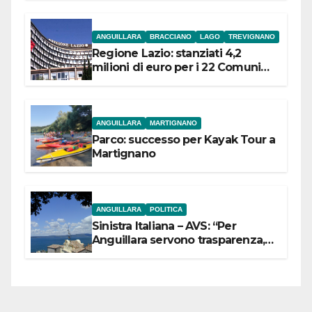
ANGUILLARA
BRACCIANO
LAGO
TREVIGNANO
Regione Lazio: stanziati 4,2
milioni di euro per i 22 Comuni
dell’Etruria Meridionale
ANGUILLARA
MARTIGNANO
Parco: successo per Kayak Tour a
Martignano
ANGUILLARA
POLITICA
Sinistra Italiana – AVS: “Per
Anguillara servono trasparenza,
partecipazione e scelte politiche
coraggiose”