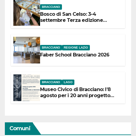
BRACCIANO
Bosco di San Celso: 3-4
settembre Terza edizione
Festival “Storie in cielo e in terra”
BRACCIANO
REGIONE LAZIO
Faber School Bracciano 2026
BRACCIANO
LAGO
Museo Civico di Bracciano: l’8
agosto per i 20 anni progetto
“Conservare la memoria”
Comuni