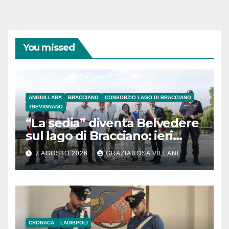
You missed
ANGUILLARA
BRACCIANO
CONSORZIO LAGO DI BRACCIANO
TREVIGNANO
“La sedia” diventa Belvedere
sul lago di Bracciano: ieri
l’inaugurazione
7 AGOSTO 2026
GRAZIAROSA VILLANI
CRONACA
LADISPOLI