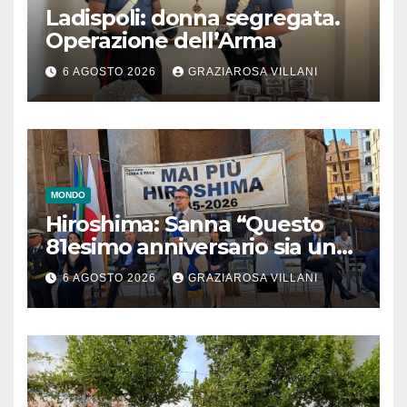
Ladispoli: donna segregata.
Operazione dell’Arma
6 AGOSTO 2026
GRAZIAROSA VILLANI
MONDO
Hiroshima: Sanna “Questo
81esimo anniversario sia un
monito per tutti”
6 AGOSTO 2026
GRAZIAROSA VILLANI