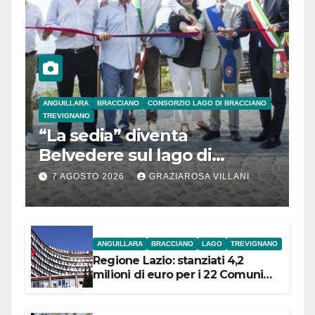
ANGUILLARA
BRACCIANO
CONSORZIO LAGO DI BRACCIANO
TREVIGNANO
“La sedia” diventa
Belvedere sul lago di
Bracciano: ieri
7 AGOSTO 2026
GRAZIAROSA VILLANI
l’inaugurazione
ANGUILLARA
BRACCIANO
LAGO
TREVIGNANO
Regione Lazio: stanziati 4,2
milioni di euro per i 22 Comuni
dell’Etruria Meridionale