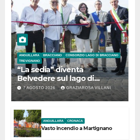
ANGUILLARA
BRACCIANO
CONSORZIO LAGO DI BRACCIANO
TREVIGNANO
“La sedia” diventa
Belvedere sul lago di
Bracciano: ieri
7 AGOSTO 2026
GRAZIAROSA VILLANI
l’inaugurazione
ANGUILLARA
CRONACA
Vasto incendio a Martignano