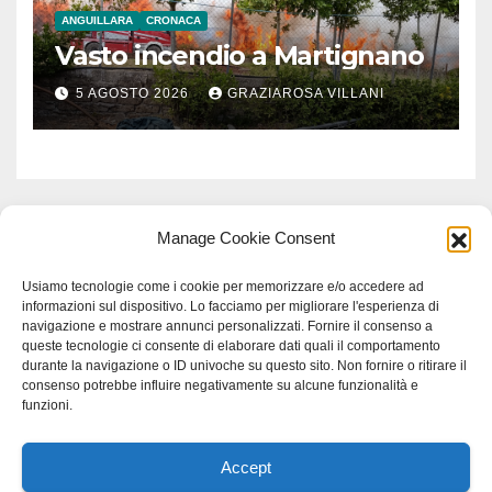
ANGUILLARA
CRONACA
Vasto incendio a Martignano
5 AGOSTO 2026
GRAZIAROSA VILLANI
Manage Cookie Consent
Usiamo tecnologie come i cookie per memorizzare e/o accedere ad
informazioni sul dispositivo. Lo facciamo per migliorare l'esperienza di
navigazione e mostrare annunci personalizzati. Fornire il consenso a
queste tecnologie ci consente di elaborare dati quali il comportamento
durante la navigazione o ID univoche su questo sito. Non fornire o ritirare il
consenso potrebbe influire negativamente su alcune funzionalità e
funzioni.
Accept
Proudly powered by WordPress
|
Tema: Newspaperex di
Themeansar
.