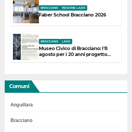
BRACCIANO
REGIONE LAZIO
Faber School Bracciano 2026
BRACCIANO
LAGO
Museo Civico di Bracciano: l’8
agosto per i 20 anni progetto
“Conservare la memoria”
Comuni
Anguillara
Bracciano