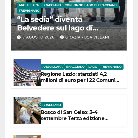
ANGUILLARA
BRACCIANO
CONSORZIO LAGO DI BRACCIANO
TREVIGNANO
“La sedia” diventa
Belvedere sul lago di
Bracciano: ieri
7 AGOSTO 2026
GRAZIAROSA VILLANI
l’inaugurazione
ANGUILLARA
BRACCIANO
LAGO
TREVIGNANO
Regione Lazio: stanziati 4,2
milioni di euro per i 22 Comuni
dell’Etruria Meridionale
BRACCIANO
Bosco di San Celso: 3-4
settembre Terza edizione
Festival “Storie in cielo e in terra”