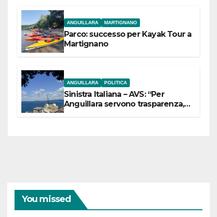
ANGUILLARA
MARTIGNANO
Parco: successo per Kayak Tour a
Martignano
ANGUILLARA
POLITICA
Sinistra Italiana – AVS: “Per
Anguillara servono trasparenza,
partecipazione e scelte politiche
coraggiose”
You missed