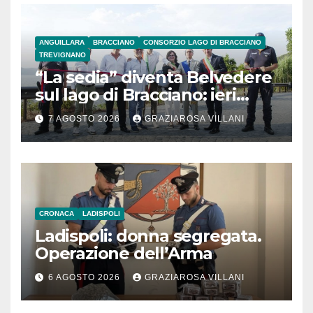
ANGUILLARA
BRACCIANO
CONSORZIO LAGO DI BRACCIANO
TREVIGNANO
“La sedia” diventa Belvedere
sul lago di Bracciano: ieri
l’inaugurazione
7 AGOSTO 2026
GRAZIAROSA VILLANI
CRONACA
LADISPOLI
Ladispoli: donna segregata.
Operazione dell’Arma
6 AGOSTO 2026
GRAZIAROSA VILLANI