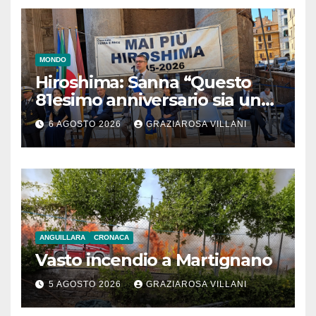
MONDO
Hiroshima: Sanna “Questo
81esimo anniversario sia un
monito per tutti”
6 AGOSTO 2026
GRAZIAROSA VILLANI
ANGUILLARA
CRONACA
Vasto incendio a Martignano
5 AGOSTO 2026
GRAZIAROSA VILLANI