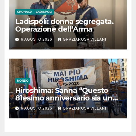
CRONACA
LADISPOLI
Ladispoli: donna segregata.
Operazione dell’Arma
6 AGOSTO 2026
GRAZIAROSA VILLANI
MONDO
Hiroshima: Sanna “Questo
81esimo anniversario sia un
monito per tutti”
6 AGOSTO 2026
GRAZIAROSA VILLANI