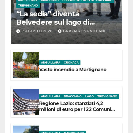
ANGUILLARA
BRACCIANO
CONSORZIO LAGO DI BRACCIANO
TREVIGNANO
“La sedia” diventa
Belvedere sul lago di
Bracciano: ieri
7 AGOSTO 2026
GRAZIAROSA VILLANI
l’inaugurazione
ANGUILLARA
CRONACA
Vasto incendio a Martignano
ANGUILLARA
BRACCIANO
LAGO
TREVIGNANO
Regione Lazio: stanziati 4,2
milioni di euro per i 22 Comuni
dell’Etruria Meridionale