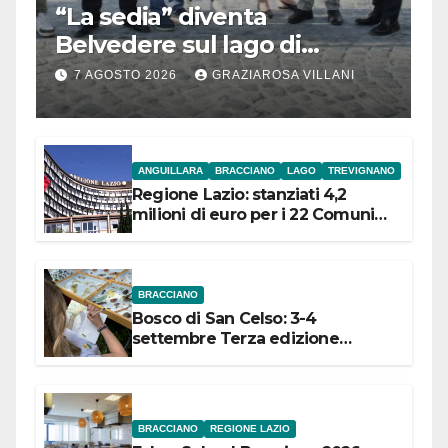
“La sedia” diventa
Belvedere sul lago di
Bracciano: ieri
7 AGOSTO 2026
GRAZIAROSA VILLANI
l’inaugurazione
ANGUILLARA
BRACCIANO
LAGO
TREVIGNANO
Regione Lazio: stanziati 4,2
milioni di euro per i 22 Comuni
dell’Etruria Meridionale
BRACCIANO
Bosco di San Celso: 3-4
settembre Terza edizione
Festival “Storie in cielo e in terra”
BRACCIANO
REGIONE LAZIO