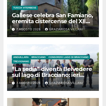
TUSCIA VITERBESE
Gallese celebra San Famiano,
eremita cistercense del XII
secolo
7 AGOSTO 2026
GRAZIAROSA VILLANI
ANGUILLARA
BRACCIANO
CONSORZIO LAGO DI BRACCIANO
TREVIGNANO
“La sedia” diventa Belvedere
sul lago di Bracciano: ieri
l’inaugurazione
7 AGOSTO 2026
GRAZIAROSA VILLANI