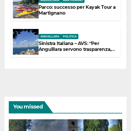
ANGUILLARA
MARTIGNANO
Parco: successo per Kayak Tour a
Martignano
ANGUILLARA
POLITICA
Sinistra Italiana – AVS: “Per
Anguillara servono trasparenza,
partecipazione e scelte politiche
coraggiose”
You missed