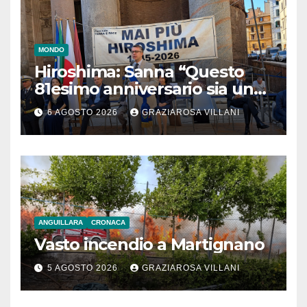
MONDO
Hiroshima: Sanna “Questo
81esimo anniversario sia un
monito per tutti”
6 AGOSTO 2026
GRAZIAROSA VILLANI
ANGUILLARA
CRONACA
Vasto incendio a Martignano
5 AGOSTO 2026
GRAZIAROSA VILLANI