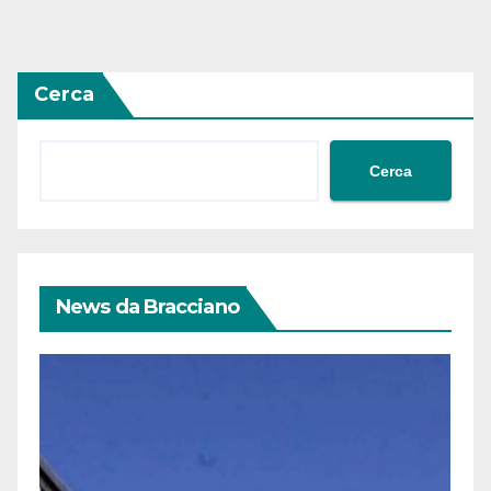
Cerca
Cerca
News da Bracciano