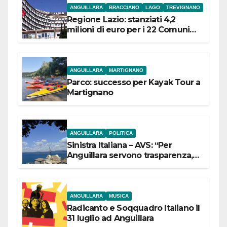
ANGUILLARA
BRACCIANO
LAGO
TREVIGNANO
Regione Lazio: stanziati 4,2
milioni di euro per i 22 Comuni
dell’Etruria Meridionale
ANGUILLARA
MARTIGNANO
Parco: successo per Kayak Tour a
Martignano
ANGUILLARA
POLITICA
Sinistra Italiana – AVS: “Per
Anguillara servono trasparenza,
partecipazione e scelte politiche
coraggiose”
ANGUILLARA
MUSICA
Radicanto e Soqquadro Italiano il
31 luglio ad Anguillara