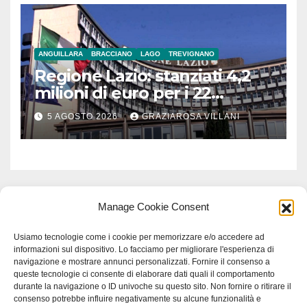
ANGUILLARA
BRACCIANO
LAGO
TREVIGNANO
Regione Lazio: stanziati 4,2
milioni di euro per i 22
Comuni dell’Etruria
5 AGOSTO 2026
GRAZIAROSA VILLANI
Meridionale
Manage Cookie Consent
Usiamo tecnologie come i cookie per memorizzare e/o accedere ad
informazioni sul dispositivo. Lo facciamo per migliorare l'esperienza di
navigazione e mostrare annunci personalizzati. Fornire il consenso a
queste tecnologie ci consente di elaborare dati quali il comportamento
durante la navigazione o ID univoche su questo sito. Non fornire o ritirare il
consenso potrebbe influire negativamente su alcune funzionalità e