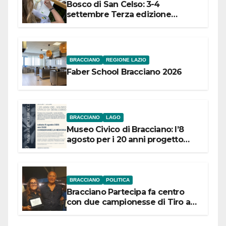
Bosco di San Celso: 3-4
settembre Terza edizione
Festival “Storie in cielo e in terra”
BRACCIANO
REGIONE LAZIO
Faber School Bracciano 2026
BRACCIANO
LAGO
Museo Civico di Bracciano: l’8
agosto per i 20 anni progetto
“Conservare la memoria”
BRACCIANO
POLITICA
Bracciano Partecipa fa centro
con due campionesse di Tiro a
Segno in vista delle urne