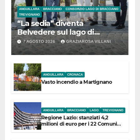
ANGUILLARA
BRACCIANO
CONSORZIO LAGO DI BRACCIANO
TREVIGNANO
“La sedia” diventa
Belvedere sul lago di
Bracciano: ieri
7 AGOSTO 2026
GRAZIAROSA VILLANI
l’inaugurazione
ANGUILLARA
CRONACA
Vasto incendio a Martignano
ANGUILLARA
BRACCIANO
LAGO
TREVIGNANO
Regione Lazio: stanziati 4,2
milioni di euro per i 22 Comuni
dell’Etruria Meridionale