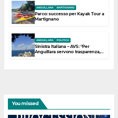
ANGUILLARA
MARTIGNANO
Parco: successo per Kayak Tour a
Martignano
ANGUILLARA
POLITICA
Sinistra Italiana – AVS: “Per
Anguillara servono trasparenza,
partecipazione e scelte politiche
coraggiose”
You missed