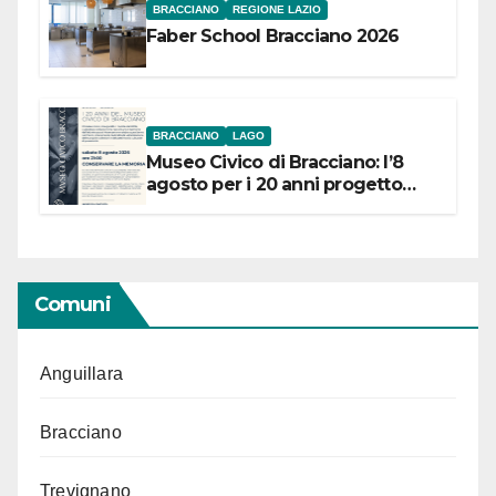
BRACCIANO
REGIONE LAZIO
Faber School Bracciano 2026
BRACCIANO
LAGO
Museo Civico di Bracciano: l’8
agosto per i 20 anni progetto
“Conservare la memoria”
Comuni
Anguillara
Bracciano
Trevignano