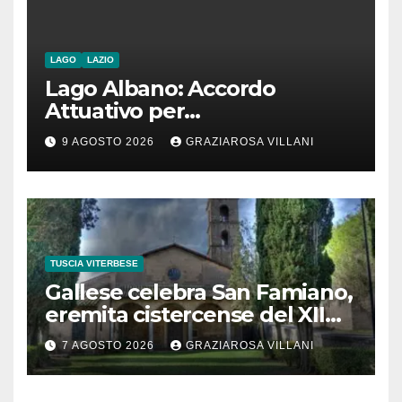
chiunque li attraversi”
LAGO
LAZIO
Lago Albano: Accordo
Attuativo per
l’interconnessione
9 AGOSTO 2026
GRAZIAROSA VILLANI
acquedottistica da 29,5
milioni di euro
TUSCIA VITERBESE
Gallese celebra San Famiano,
eremita cistercense del XII
secolo
7 AGOSTO 2026
GRAZIAROSA VILLANI