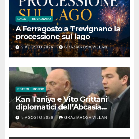
LAGO
TREVIGNANO
A Ferragosto a Trevignano la
processione sul lago
9 AGOSTO 2026
GRAZIAROSA VILLANI
ESTERI
MONDO
Kan Taniya e Vito Grittani
diplomatici dell’Abcasia
contro nota del governo
9 AGOSTO 2026
GRAZIAROSA VILLANI
romeno. “Non si può invocare
la costruzione di ponti e allo
stesso tempo condannare