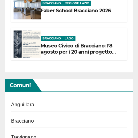
BRACCIANO
REGIONE LAZIO
Faber School Bracciano 2026
BRACCIANO
LAGO
Museo Civico di Bracciano: l’8
agosto per i 20 anni progetto
“Conservare la memoria”
Comuni
Anguillara
Bracciano
Trevignano