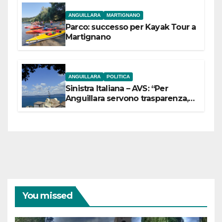
ANGUILLARA
MARTIGNANO
Parco: successo per Kayak Tour a
Martignano
ANGUILLARA
POLITICA
Sinistra Italiana – AVS: “Per
Anguillara servono trasparenza,
partecipazione e scelte politiche
coraggiose”
You missed