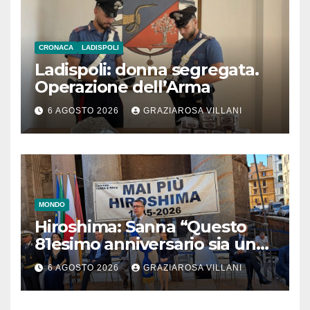
CRONACA
LADISPOLI
Ladispoli: donna segregata.
Operazione dell’Arma
6 AGOSTO 2026
GRAZIAROSA VILLANI
MONDO
Hiroshima: Sanna “Questo
81esimo anniversario sia un
monito per tutti”
6 AGOSTO 2026
GRAZIAROSA VILLANI