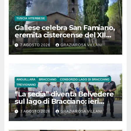
TUSCIA VITERBESE
Gallese celebra San Famiano,
eremita cistercense del XII
secolo
7 AGOSTO 2026
GRAZIAROSA VILLANI
ANGUILLARA
BRACCIANO
CONSORZIO LAGO DI BRACCIANO
TREVIGNANO
“La sedia” diventa Belvedere
sul lago di Bracciano: ieri
l’inaugurazione
7 AGOSTO 2026
GRAZIAROSA VILLANI