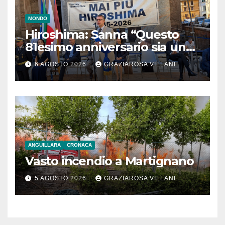
MONDO
Hiroshima: Sanna “Questo
81esimo anniversario sia un
monito per tutti”
6 AGOSTO 2026
GRAZIAROSA VILLANI
ANGUILLARA
CRONACA
Vasto incendio a Martignano
5 AGOSTO 2026
GRAZIAROSA VILLANI