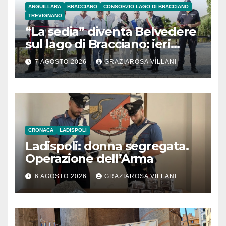
ANGUILLARA
BRACCIANO
CONSORZIO LAGO DI BRACCIANO
TREVIGNANO
“La sedia” diventa Belvedere
sul lago di Bracciano: ieri
l’inaugurazione
7 AGOSTO 2026
GRAZIAROSA VILLANI
CRONACA
LADISPOLI
Ladispoli: donna segregata.
Operazione dell’Arma
6 AGOSTO 2026
GRAZIAROSA VILLANI