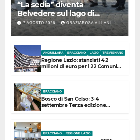
“La sedia” diventa
Belvedere sul lago di
Bracciano: ieri
7 AGOSTO 2026
GRAZIAROSA VILLANI
l’inaugurazione
ANGUILLARA
BRACCIANO
LAGO
TREVIGNANO
Regione Lazio: stanziati 4,2
milioni di euro per i 22 Comuni
dell’Etruria Meridionale
BRACCIANO
Bosco di San Celso: 3-4
settembre Terza edizione
Festival “Storie in cielo e in terra”
BRACCIANO
REGIONE LAZIO