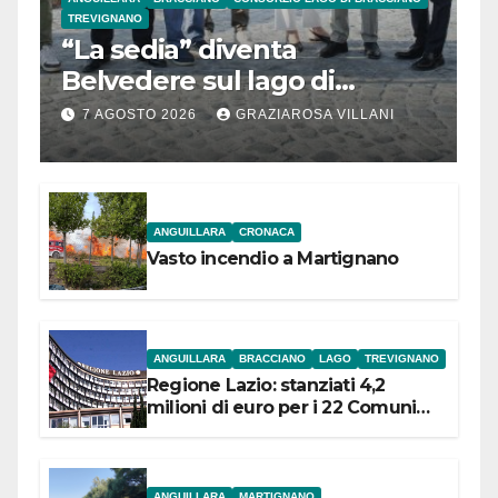
TREVIGNANO
“La sedia” diventa
Belvedere sul lago di
Bracciano: ieri
7 AGOSTO 2026
GRAZIAROSA VILLANI
l’inaugurazione
ANGUILLARA
CRONACA
Vasto incendio a Martignano
ANGUILLARA
BRACCIANO
LAGO
TREVIGNANO
Regione Lazio: stanziati 4,2
milioni di euro per i 22 Comuni
dell’Etruria Meridionale
ANGUILLARA
MARTIGNANO