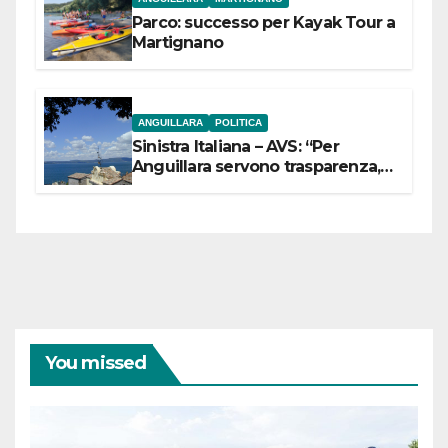
Parco: successo per Kayak Tour a
Martignano
ANGUILLARA
POLITICA
Sinistra Italiana – AVS: “Per
Anguillara servono trasparenza,
partecipazione e scelte politiche
coraggiose”
You missed