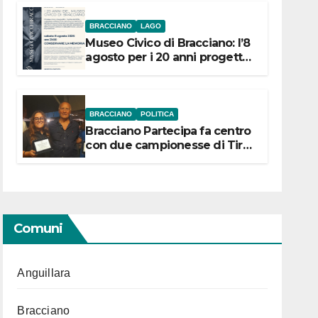
BRACCIANO
LAGO
Museo Civico di Bracciano: l’8
agosto per i 20 anni progetto
“Conservare la memoria”
BRACCIANO
POLITICA
Bracciano Partecipa fa centro
con due campionesse di Tiro
a Segno in vista delle urne
Comuni
Anguillara
Bracciano