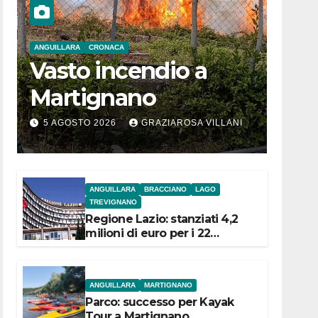
ANGUILLARA
CRONACA
Vasto incendio a
Martignano
5 AGOSTO 2026
GRAZIAROSA VILLANI
ANGUILLARA
BRACCIANO
LAGO
TREVIGNANO
Regione Lazio: stanziati 4,2
milioni di euro per i 22
Comuni dell’Etruria
Meridionale
ANGUILLARA
MARTIGNANO
Parco: successo per Kayak
Tour a Martignano