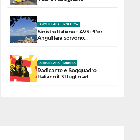
ANGUILLARA
POLITICA
Sinistra Italiana – AVS: “Per
Anguillara servono
trasparenza, partecipazione e
scelte politiche coraggiose”
ANGUILLARA
MUSICA
Radicanto e Soqquadro
Italiano il 31 luglio ad
Anguillara