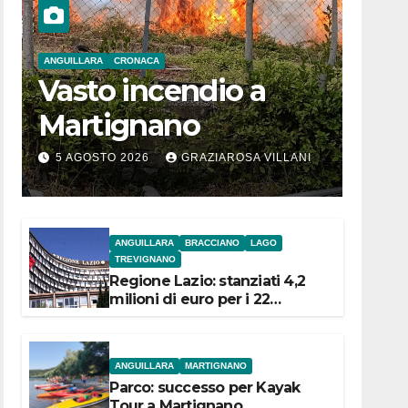
ANGUILLARA
CRONACA
Vasto incendio a
Martignano
5 AGOSTO 2026
GRAZIAROSA VILLANI
ANGUILLARA
BRACCIANO
LAGO
TREVIGNANO
Regione Lazio: stanziati 4,2
milioni di euro per i 22
Comuni dell’Etruria
Meridionale
ANGUILLARA
MARTIGNANO
Parco: successo per Kayak
Tour a Martignano