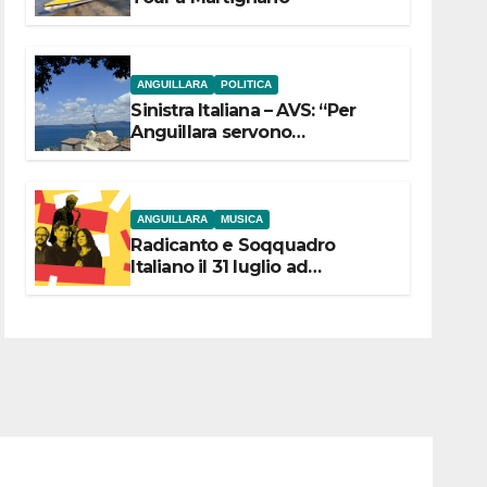
ANGUILLARA
POLITICA
Sinistra Italiana – AVS: “Per
Anguillara servono
trasparenza, partecipazione e
scelte politiche coraggiose”
ANGUILLARA
MUSICA
Radicanto e Soqquadro
Italiano il 31 luglio ad
Anguillara