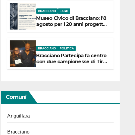
BRACCIANO
LAGO
Museo Civico di Bracciano: l’8
agosto per i 20 anni progetto
“Conservare la memoria”
BRACCIANO
POLITICA
Bracciano Partecipa fa centro
con due campionesse di Tiro
a Segno in vista delle urne
Comuni
Anguillara
Bracciano