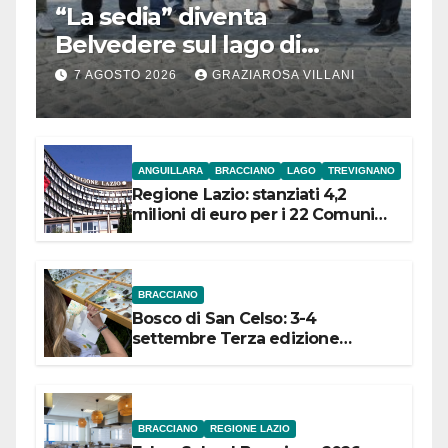
“La sedia” diventa
Belvedere sul lago di
Bracciano: ieri
7 AGOSTO 2026
GRAZIAROSA VILLANI
l’inaugurazione
ANGUILLARA
BRACCIANO
LAGO
TREVIGNANO
Regione Lazio: stanziati 4,2
milioni di euro per i 22 Comuni
dell’Etruria Meridionale
BRACCIANO
Bosco di San Celso: 3-4
settembre Terza edizione
Festival “Storie in cielo e in terra”
BRACCIANO
REGIONE LAZIO