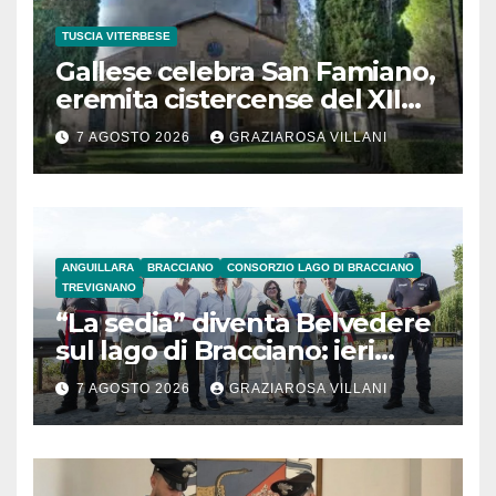
TUSCIA VITERBESE
Gallese celebra San Famiano,
eremita cistercense del XII
secolo
7 AGOSTO 2026
GRAZIAROSA VILLANI
ANGUILLARA
BRACCIANO
CONSORZIO LAGO DI BRACCIANO
TREVIGNANO
“La sedia” diventa Belvedere
sul lago di Bracciano: ieri
l’inaugurazione
7 AGOSTO 2026
GRAZIAROSA VILLANI