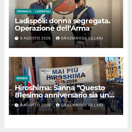
CRONACA
LADISPOLI
Ladispoli: donna segregata.
Operazione dell’Arma
6 AGOSTO 2026
GRAZIAROSA VILLANI
MONDO
Hiroshima: Sanna “Questo
81esimo anniversario sia un
monito per tutti”
6 AGOSTO 2026
GRAZIAROSA VILLANI