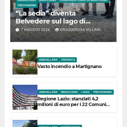
ANGUILLARA
BRACCIANO
CONSORZIO LAGO DI BRACCIANO
TREVIGNANO
“La sedia” diventa
Belvedere sul lago di
Bracciano: ieri
7 AGOSTO 2026
GRAZIAROSA VILLANI
l’inaugurazione
ANGUILLARA
CRONACA
Vasto incendio a Martignano
ANGUILLARA
BRACCIANO
LAGO
TREVIGNANO
Regione Lazio: stanziati 4,2
milioni di euro per i 22 Comuni
dell’Etruria Meridionale