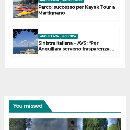
ANGUILLARA
MARTIGNANO
Parco: successo per Kayak Tour a
Martignano
ANGUILLARA
POLITICA
Sinistra Italiana – AVS: “Per
Anguillara servono trasparenza,
partecipazione e scelte politiche
coraggiose”
You missed