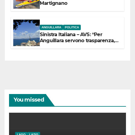
Martignano
ANGUILLARA
POLITICA
Sinistra Italiana – AVS: “Per
Anguillara servono trasparenza,
partecipazione e scelte politiche
coraggiose”
You missed
LAGO
LAZIO