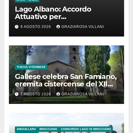
Lago Albano: Accordo
Attuativo per
l’interconnessione
9 AGOSTO 2026
GRAZIAROSA VILLANI
acquedottistica da 29,5
milioni di euro
TUSCIA VITERBESE
Gallese celebra San Famiano,
eremita cistercense del XII
secolo
7 AGOSTO 2026
GRAZIAROSA VILLANI
ANGUILLARA
BRACCIANO
CONSORZIO LAGO DI BRACCIANO