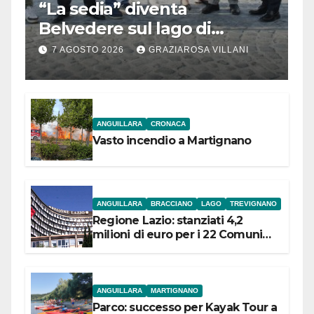
“La sedia” diventa
Belvedere sul lago di
Bracciano: ieri
7 AGOSTO 2026
GRAZIAROSA VILLANI
l’inaugurazione
ANGUILLARA
CRONACA
Vasto incendio a Martignano
ANGUILLARA
BRACCIANO
LAGO
TREVIGNANO
Regione Lazio: stanziati 4,2
milioni di euro per i 22 Comuni
dell’Etruria Meridionale
ANGUILLARA
MARTIGNANO
Parco: successo per Kayak Tour a