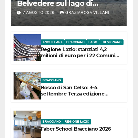
Belvedere sul lago di
Bracciano: ieri
7 AGOSTO 2026
GRAZIAROSA VILLANI
l’inaugurazione
ANGUILLARA
BRACCIANO
LAGO
TREVIGNANO
Regione Lazio: stanziati 4,2
milioni di euro per i 22 Comuni
dell’Etruria Meridionale
BRACCIANO
Bosco di San Celso: 3-4
settembre Terza edizione
Festival “Storie in cielo e in terra”
BRACCIANO
REGIONE LAZIO
Faber School Bracciano 2026