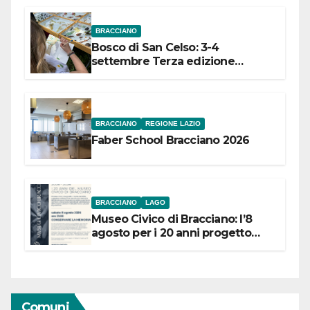
BRACCIANO
Bosco di San Celso: 3-4
settembre Terza edizione
Festival “Storie in cielo e in terra”
BRACCIANO
REGIONE LAZIO
Faber School Bracciano 2026
BRACCIANO
LAGO
Museo Civico di Bracciano: l’8
agosto per i 20 anni progetto
“Conservare la memoria”
Comuni