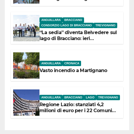
Museo Contadino
ANGUILLARA
BRACCIANO
CONSORZIO LAGO DI BRACCIANO
TREVIGNANO
“La sedia” diventa Belvedere sul
lago di Bracciano: ieri
l’inaugurazione
ANGUILLARA
CRONACA
Vasto incendio a Martignano
ANGUILLARA
BRACCIANO
LAGO
TREVIGNANO
Regione Lazio: stanziati 4,2
milioni di euro per i 22 Comuni
dell’Etruria Meridionale