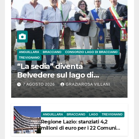
ANGUILLARA
BRACCIANO
CONSORZIO LAGO DI BRACCIANO
TREVIGNANO
“La sedia” diventa
Belvedere sul lago di
Bracciano: ieri
7 AGOSTO 2026
GRAZIAROSA VILLANI
l’inaugurazione
ANGUILLARA
BRACCIANO
LAGO
TREVIGNANO
Regione Lazio: stanziati 4,2
milioni di euro per i 22 Comuni
dell’Etruria Meridionale