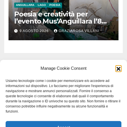
ANGUILLARA
LAGO
POESIA
Poesia e creatività per
l’evento Mus’Anguillara l’8
agosto 2026 al Museo
9 AGOSTO 2026
GRAZIAROSA VILLANI
Contadino
Manage Cookie Consent
Usiamo tecnologie come i cookie per memorizzare e/o accedere ad
informazioni sul dispositivo. Lo facciamo per migliorare l'esperienza di
navigazione e mostrare annunci personalizzati. Fornire il consenso a
queste tecnologie ci consente di elaborare dati quali il comportamento
durante la navigazione o ID univoche su questo sito. Non fornire o ritirare il
consenso potrebbe influire negativamente su alcune funzionalità e
funzioni.