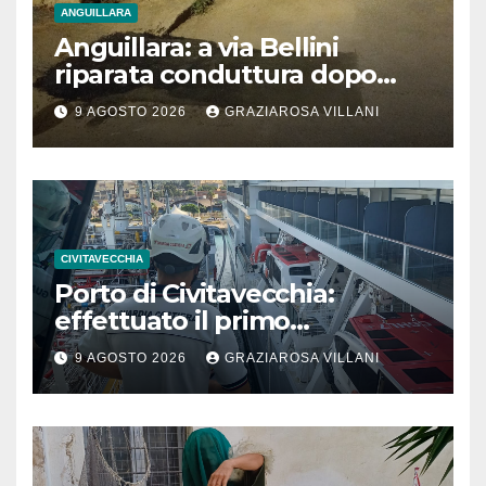
ANGUILLARA
Anguillara: a via Bellini
riparata conduttura dopo
segnalazione IdD
9 AGOSTO 2026
GRAZIAROSA VILLANI
CIVITAVECCHIA
Porto di Civitavecchia:
effettuato il primo
rifornimento di GNL ad una
9 AGOSTO 2026
GRAZIAROSA VILLANI
nave da crociera