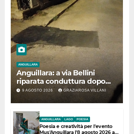
ANGUILLARA
Anguillara: a via Bellini
riparata conduttura dopo
segnalazione IdD
9 AGOSTO 2026
GRAZIAROSA VILLANI
ANGUILLARA
LAGO
POESIA
Poesia e creatività per l’evento
Mus’Anguillara l’8 agosto 2026 al