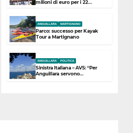
milioni di euro per i 22
Comuni dell’Etruria
Meridionale
ANGUILLARA
MARTIGNANO
Parco: successo per Kayak
Tour a Martignano
ANGUILLARA
POLITICA
Sinistra Italiana – AVS: “Per
Anguillara servono
trasparenza, partecipazione e
scelte politiche coraggiose”