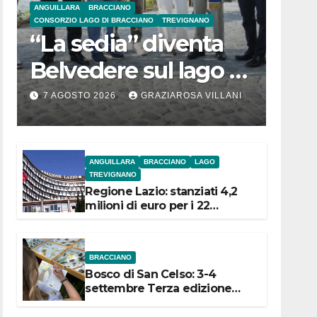
ANGUILLARA
BRACCIANO
CONSORZIO LAGO DI BRACCIANO
TREVIGNANO
“La sedia” diventa
Belvedere sul lago di
Bracciano: ieri
7 AGOSTO 2026
GRAZIAROSA VILLANI
l’inaugurazione
ANGUILLARA
BRACCIANO
LAGO
TREVIGNANO
Regione Lazio: stanziati 4,2
milioni di euro per i 22
Comuni dell’Etruria
Meridionale
BRACCIANO
Bosco di San Celso: 3-4
settembre Terza edizione
Festival “Storie in cielo e in
terra”