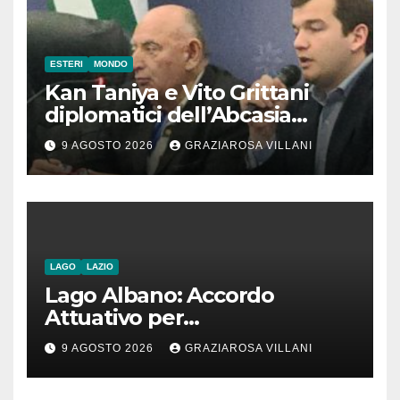
ESTERI
MONDO
Kan Taniya e Vito Grittani
diplomatici dell’Abcasia
contro nota del governo
9 AGOSTO 2026
GRAZIAROSA VILLANI
romeno. “Non si può invocare
la costruzione di ponti e allo
stesso tempo condannare
chiunque li attraversi”
LAGO
LAZIO
Lago Albano: Accordo
Attuativo per
l’interconnessione
9 AGOSTO 2026
GRAZIAROSA VILLANI
acquedottistica da 29,5
milioni di euro