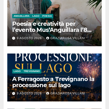
ANGUILLARA
LAGO
POESIA
Poesia e creatività per
l’evento Mus’Anguillara l’8
agosto 2026 al Museo
9 AGOSTO 2026
GRAZIAROSA VILLANI
Contadino
LAGO
TREVIGNANO
A Ferragosto a Trevignano la
processione sul lago
9 AGOSTO 2026
GRAZIAROSA VILLANI