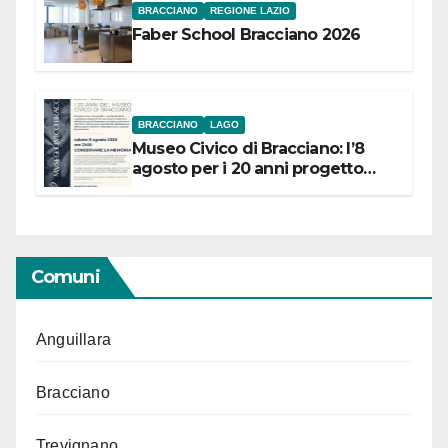
BRACCIANO
REGIONE LAZIO
Faber School Bracciano 2026
BRACCIANO
LAGO
Museo Civico di Bracciano: l’8
agosto per i 20 anni progetto
“Conservare la memoria”
Comuni
Anguillara
Bracciano
Trevignano