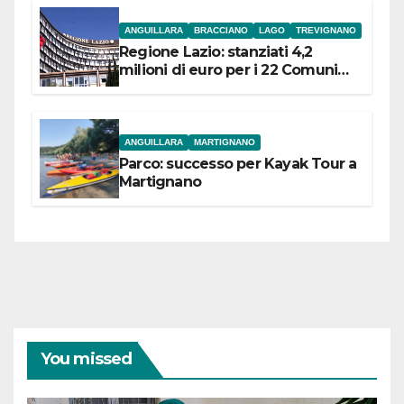
ANGUILLARA
BRACCIANO
LAGO
TREVIGNANO
Regione Lazio: stanziati 4,2
milioni di euro per i 22 Comuni
dell’Etruria Meridionale
ANGUILLARA
MARTIGNANO
Parco: successo per Kayak Tour a
Martignano
You missed