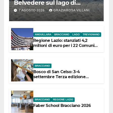
Belvedere sul lago di
Bracciano: ieri
7 AGOSTO 2026
GRAZIAROSA VILLANI
l’inaugurazione
ANGUILLARA
BRACCIANO
LAGO
TREVIGNANO
Regione Lazio: stanziati 4,2
milioni di euro per i 22 Comuni
dell’Etruria Meridionale
BRACCIANO
Bosco di San Celso: 3-4
settembre Terza edizione
Festival “Storie in cielo e in terra”
BRACCIANO
REGIONE LAZIO
Faber School Bracciano 2026