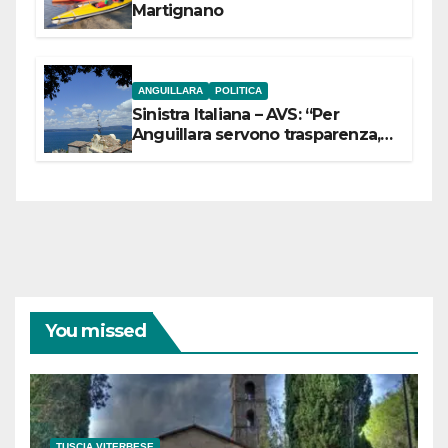
Martignano
ANGUILLARA
POLITICA
Sinistra Italiana – AVS: “Per
Anguillara servono trasparenza,
partecipazione e scelte politiche
coraggiose”
You missed
TUSCIA VITERBESE