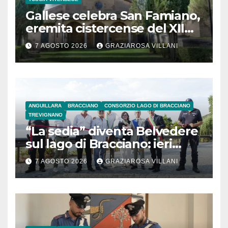
Gallese celebra San Famiano,
eremita cistercense del XII
secolo
7 AGOSTO 2026
GRAZIAROSA VILLANI
ANGUILLARA
BRACCIANO
CONSORZIO LAGO DI BRACCIANO
TREVIGNANO
“La sedia” diventa Belvedere
sul lago di Bracciano: ieri
l’inaugurazione
7 AGOSTO 2026
GRAZIAROSA VILLANI