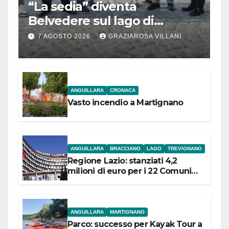
“La sedia” diventa
Belvedere sul lago di
Bracciano: ieri
7 AGOSTO 2026
GRAZIAROSA VILLANI
l’inaugurazione
ANGUILLARA
CRONACA
Vasto incendio a Martignano
ANGUILLARA
BRACCIANO
LAGO
TREVIGNANO
Regione Lazio: stanziati 4,2
milioni di euro per i 22 Comuni
dell’Etruria Meridionale
ANGUILLARA
MARTIGNANO
Parco: successo per Kayak Tour a