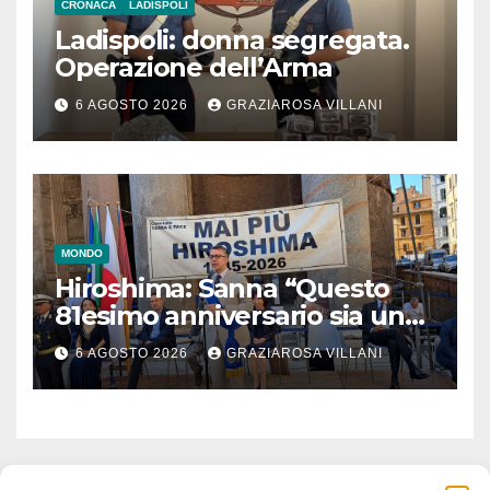
CRONACA
LADISPOLI
Ladispoli: donna segregata.
Operazione dell’Arma
6 AGOSTO 2026
GRAZIAROSA VILLANI
MONDO
Hiroshima: Sanna “Questo
81esimo anniversario sia un
monito per tutti”
6 AGOSTO 2026
GRAZIAROSA VILLANI