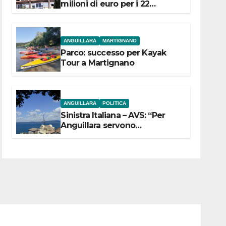
milioni di euro per i 22
Comuni dell’Etruria
Meridionale
ANGUILLARA
MARTIGNANO
Parco: successo per Kayak
Tour a Martignano
ANGUILLARA
POLITICA
Sinistra Italiana – AVS: “Per
Anguillara servono
trasparenza, partecipazione e
scelte politiche coraggiose”