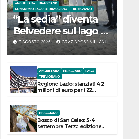
ANGUILLARA
BRACCIANO
CONSORZIO LAGO DI BRACCIANO
TREVIGNANO
“La sedia” diventa
Belvedere sul lago di
Bracciano: ieri
7 AGOSTO 2026
GRAZIAROSA VILLANI
l’inaugurazione
ANGUILLARA
BRACCIANO
LAGO
TREVIGNANO
Regione Lazio: stanziati 4,2
milioni di euro per i 22
Comuni dell’Etruria
Meridionale
BRACCIANO
Bosco di San Celso: 3-4
settembre Terza edizione
Festival “Storie in cielo e in
terra”