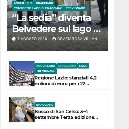
ANGUILLARA
BRACCIANO
CONSORZIO LAGO DI BRACCIANO
TREVIGNANO
“La sedia” diventa
Belvedere sul lago di
Bracciano: ieri
7 AGOSTO 2026
GRAZIAROSA VILLANI
l’inaugurazione
ANGUILLARA
BRACCIANO
LAGO
TREVIGNANO
Regione Lazio: stanziati 4,2
milioni di euro per i 22
Comuni dell’Etruria
Meridionale
BRACCIANO
Bosco di San Celso: 3-4
settembre Terza edizione
Festival “Storie in cielo e in
terra”