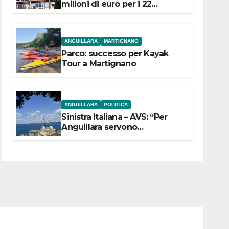
milioni di euro per i 22
Comuni dell’Etruria
Meridionale
ANGUILLARA
MARTIGNANO
Parco: successo per Kayak
Tour a Martignano
ANGUILLARA
POLITICA
Sinistra Italiana – AVS: “Per
Anguillara servono
trasparenza, partecipazione e
scelte politiche coraggiose”