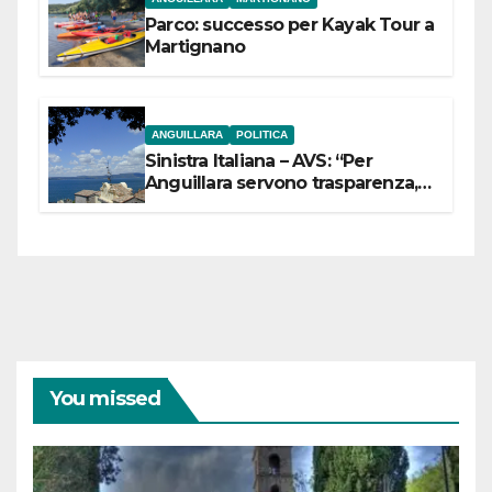
Parco: successo per Kayak Tour a
Martignano
ANGUILLARA
POLITICA
Sinistra Italiana – AVS: “Per
Anguillara servono trasparenza,
partecipazione e scelte politiche
coraggiose”
You missed