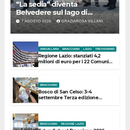
“La sedia” diventa
Belvedere sul lago di
Bracciano: ieri
7 AGOSTO 2026
GRAZIAROSA VILLANI
l’inaugurazione
ANGUILLARA
BRACCIANO
LAGO
TREVIGNANO
Regione Lazio: stanziati 4,2
milioni di euro per i 22 Comuni
dell’Etruria Meridionale
BRACCIANO
Bosco di San Celso: 3-4
settembre Terza edizione
Festival “Storie in cielo e in terra”
BRACCIANO
REGIONE LAZIO