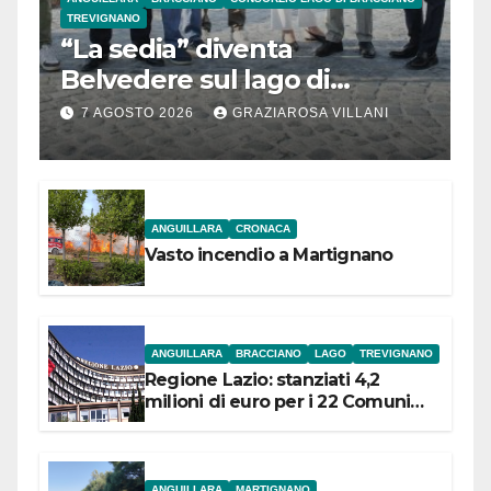
TREVIGNANO
“La sedia” diventa
Belvedere sul lago di
Bracciano: ieri
7 AGOSTO 2026
GRAZIAROSA VILLANI
l’inaugurazione
ANGUILLARA
CRONACA
Vasto incendio a Martignano
ANGUILLARA
BRACCIANO
LAGO
TREVIGNANO
Regione Lazio: stanziati 4,2
milioni di euro per i 22 Comuni
dell’Etruria Meridionale
ANGUILLARA
MARTIGNANO