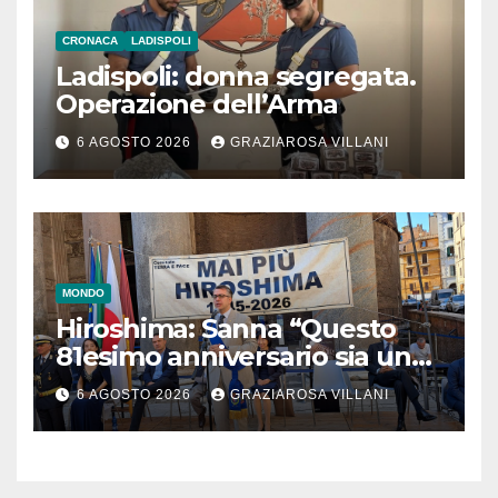
CRONACA
LADISPOLI
Ladispoli: donna segregata.
Operazione dell’Arma
6 AGOSTO 2026
GRAZIAROSA VILLANI
MONDO
Hiroshima: Sanna “Questo
81esimo anniversario sia un
monito per tutti”
6 AGOSTO 2026
GRAZIAROSA VILLANI