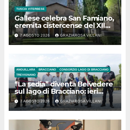
TUSCIA VITERBESE
Gallese celebra San Famiano,
eremita cistercense del XII
secolo
7 AGOSTO 2026
GRAZIAROSA VILLANI
ANGUILLARA
BRACCIANO
CONSORZIO LAGO DI BRACCIANO
TREVIGNANO
“La sedia” diventa Belvedere
sul lago di Bracciano: ieri
l’inaugurazione
7 AGOSTO 2026
GRAZIAROSA VILLANI