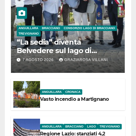
ANGUILLARA
BRACCIANO
CONSORZIO LAGO DI BRACCIANO
TREVIGNANO
“La sedia” diventa
Belvedere sul lago di
Bracciano: ieri
7 AGOSTO 2026
GRAZIAROSA VILLANI
l’inaugurazione
ANGUILLARA
CRONACA
Vasto incendio a Martignano
ANGUILLARA
BRACCIANO
LAGO
TREVIGNANO
Regione Lazio: stanziati 4,2