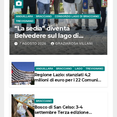
ANGUILLARA
BRACCIANO
CONSORZIO LAGO DI BRACCIANO
TREVIGNANO
“La sedia” diventa
Belvedere sul lago di
Bracciano: ieri
7 AGOSTO 2026
GRAZIAROSA VILLANI
l’inaugurazione
ANGUILLARA
BRACCIANO
LAGO
TREVIGNANO
Regione Lazio: stanziati 4,2
milioni di euro per i 22 Comuni
dell’Etruria Meridionale
BRACCIANO
Bosco di San Celso: 3-4
settembre Terza edizione