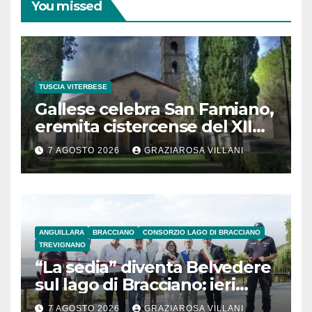
You missed
TUSCIA VITERBESE
Gallese celebra San Famiano,
eremita cistercense del XII
secolo
7 AGOSTO 2026
GRAZIAROSA VILLANI
ANGUILLARA
BRACCIANO
CONSORZIO LAGO DI BRACCIANO
TREVIGNANO
“La sedia” diventa Belvedere
sul lago di Bracciano: ieri
l’inaugurazione
7 AGOSTO 2026
GRAZIAROSA VILLANI