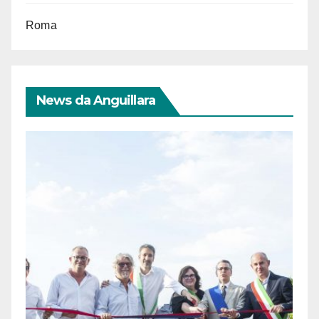
Roma
News da Anguillara