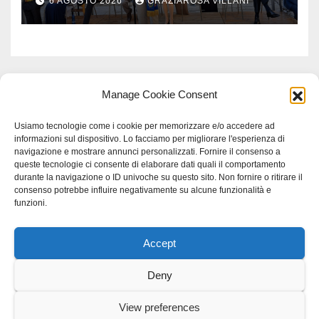
6 AGOSTO 2026
GRAZIAROSA VILLANI
Manage Cookie Consent
Usiamo tecnologie come i cookie per memorizzare e/o accedere ad
informazioni sul dispositivo. Lo facciamo per migliorare l'esperienza di
navigazione e mostrare annunci personalizzati. Fornire il consenso a
queste tecnologie ci consente di elaborare dati quali il comportamento
durante la navigazione o ID univoche su questo sito. Non fornire o ritirare il
consenso potrebbe influire negativamente su alcune funzionalità e
funzioni.
Accept
Proudly powered by WordPress
|
Tema: Newspaperex di
Themeansar
.
Deny
Home
Gerenza
home
Lavoro
Scienza
studio specialistico bracciano
View preferences
Villani Comunicazione