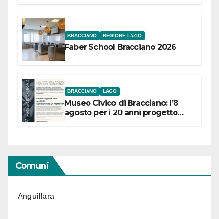
Festival “Storie in cielo e in terra”
BRACCIANO
REGIONE LAZIO
Faber School Bracciano 2026
BRACCIANO
LAGO
Museo Civico di Bracciano: l’8
agosto per i 20 anni progetto
“Conservare la memoria”
Comuni
Anguillara