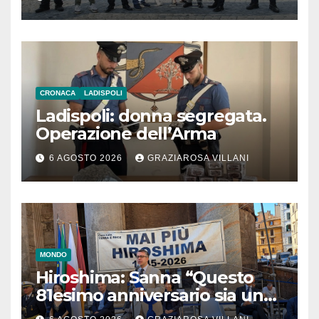
CRONACA
LADISPOLI
Ladispoli: donna segregata.
Operazione dell’Arma
6 AGOSTO 2026
GRAZIAROSA VILLANI
MONDO
Hiroshima: Sanna “Questo
81esimo anniversario sia un
monito per tutti”