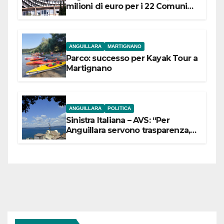
milioni di euro per i 22 Comuni
dell’Etruria Meridionale
ANGUILLARA
MARTIGNANO
Parco: successo per Kayak Tour a
Martignano
ANGUILLARA
POLITICA
Sinistra Italiana – AVS: “Per
Anguillara servono trasparenza,
partecipazione e scelte politiche
coraggiose”