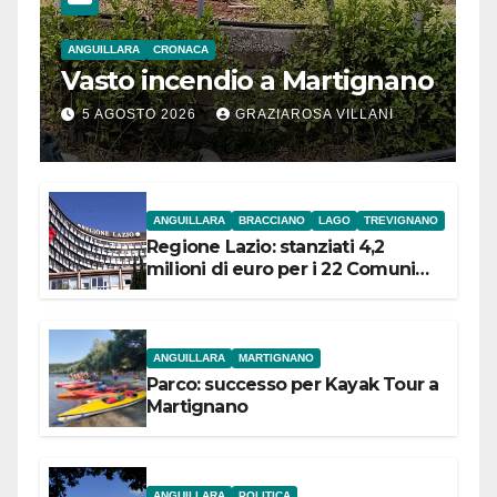
ANGUILLARA
CRONACA
Vasto incendio a Martignano
5 AGOSTO 2026
GRAZIAROSA VILLANI
ANGUILLARA
BRACCIANO
LAGO
TREVIGNANO
Regione Lazio: stanziati 4,2
milioni di euro per i 22 Comuni
dell’Etruria Meridionale
ANGUILLARA
MARTIGNANO
Parco: successo per Kayak Tour a
Martignano
ANGUILLARA
POLITICA