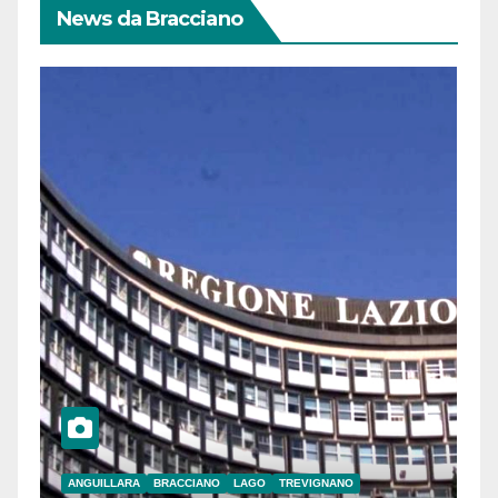
News da Bracciano
ANGUILLARA
BRACCIANO
LAGO
TREVIGNANO