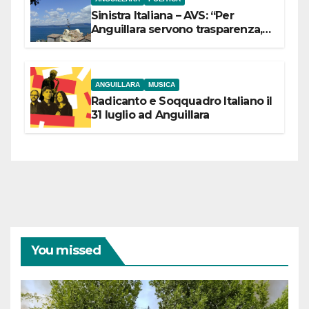
Sinistra Italiana – AVS: “Per
Anguillara servono trasparenza,
partecipazione e scelte politiche
coraggiose”
ANGUILLARA
MUSICA
Radicanto e Soqquadro Italiano il
31 luglio ad Anguillara
You missed