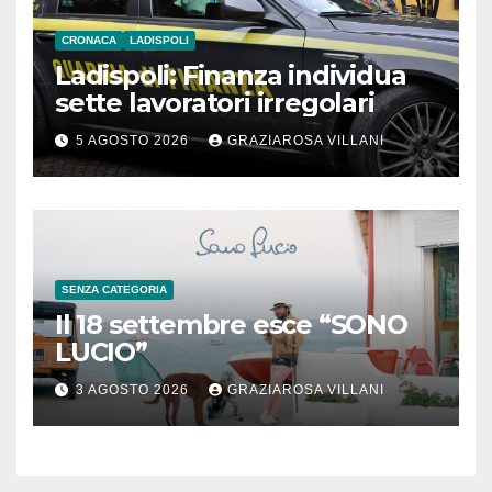
CRONACA
LADISPOLI
Ladispoli: Finanza individua
sette lavoratori irregolari
5 AGOSTO 2026
GRAZIAROSA VILLANI
SENZA CATEGORIA
Il 18 settembre esce “SONO
LUCIO”
3 AGOSTO 2026
GRAZIAROSA VILLANI