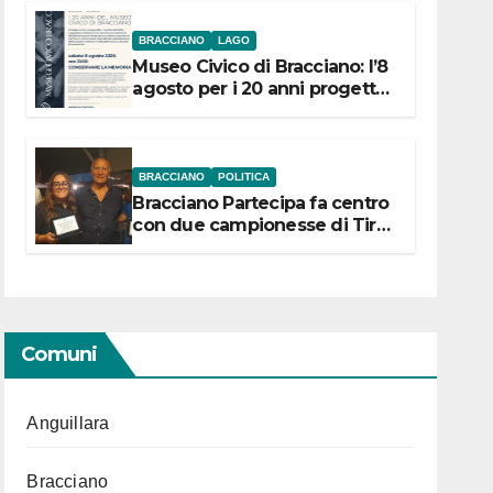
BRACCIANO
LAGO
Museo Civico di Bracciano: l’8
agosto per i 20 anni progetto
“Conservare la memoria”
BRACCIANO
POLITICA
Bracciano Partecipa fa centro
con due campionesse di Tiro
a Segno in vista delle urne
Comuni
Anguillara
Bracciano