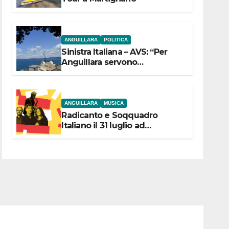
ANGUILLARA
POLITICA
Sinistra Italiana – AVS: “Per
Anguillara servono
trasparenza, partecipazione e
scelte politiche coraggiose”
ANGUILLARA
MUSICA
Radicanto e Soqquadro
Italiano il 31 luglio ad
Anguillara