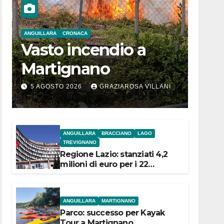
ANGUILLARA
CRONACA
Vasto incendio a
Martignano
5 AGOSTO 2026
GRAZIAROSA VILLANI
ANGUILLARA
BRACCIANO
LAGO
TREVIGNANO
Regione Lazio: stanziati 4,2
milioni di euro per i 22
Comuni dell’Etruria
Meridionale
ANGUILLARA
MARTIGNANO
Parco: successo per Kayak
Tour a Martignano