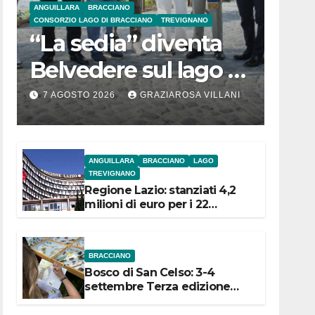
ANGUILLARA
BRACCIANO
CONSORZIO LAGO DI BRACCIANO
TREVIGNANO
“La sedia” diventa
Belvedere sul lago di
Bracciano: ieri
7 AGOSTO 2026
GRAZIAROSA VILLANI
l’inaugurazione
ANGUILLARA
BRACCIANO
LAGO
TREVIGNANO
Regione Lazio: stanziati 4,2
milioni di euro per i 22
Comuni dell’Etruria
Meridionale
BRACCIANO
Bosco di San Celso: 3-4
settembre Terza edizione
Festival “Storie in cielo e in
terra”