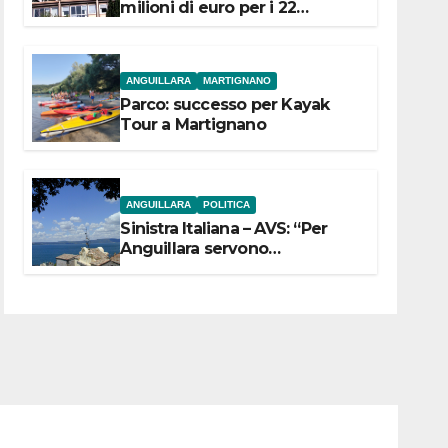
milioni di euro per i 22
Comuni dell’Etruria
Meridionale
ANGUILLARA
MARTIGNANO
Parco: successo per Kayak
Tour a Martignano
ANGUILLARA
POLITICA
Sinistra Italiana – AVS: “Per
Anguillara servono
trasparenza, partecipazione e
scelte politiche coraggiose”