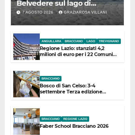
Belvedere sul lago di
Bracciano: ieri
7 AGOSTO 2026
GRAZIAROSA VILLANI
l’inaugurazione
ANGUILLARA
BRACCIANO
LAGO
TREVIGNANO
Regione Lazio: stanziati 4,2
milioni di euro per i 22 Comuni
dell’Etruria Meridionale
BRACCIANO
Bosco di San Celso: 3-4
settembre Terza edizione
Festival “Storie in cielo e in terra”
BRACCIANO
REGIONE LAZIO
Faber School Bracciano 2026