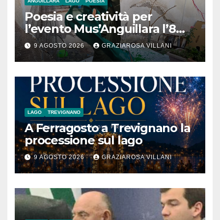
ANGUILLARA
LAGO
POESIA
Poesia e creatività per
l’evento Mus’Anguillara l’8
agosto 2026 al Museo
9 AGOSTO 2026
GRAZIAROSA VILLANI
Contadino
LAGO
TREVIGNANO
A Ferragosto a Trevignano la
processione sul lago
9 AGOSTO 2026
GRAZIAROSA VILLANI