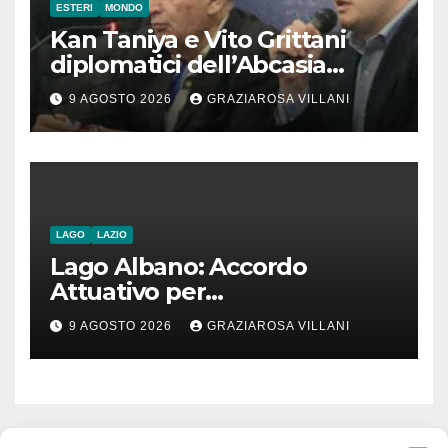
ESTERI
MONDO
Kan Taniya e Vito Grittani
diplomatici dell’Abcasia
contro nota del governo
9 AGOSTO 2026
GRAZIAROSA VILLANI
romeno. “Non si può invocare
la costruzione di ponti e allo
stesso tempo condannare
chiunque li attraversi”
LAGO
LAZIO
Lago Albano: Accordo
Attuativo per
l’interconnessione
9 AGOSTO 2026
GRAZIAROSA VILLANI
acquedottistica da 29,5
milioni di euro