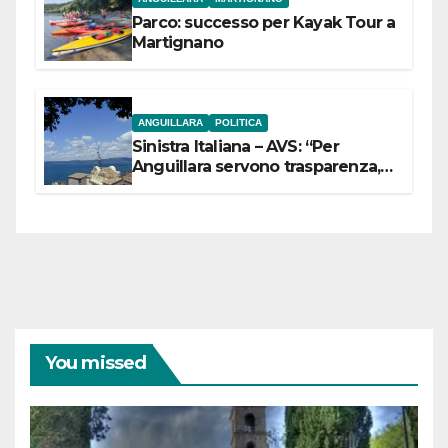
Parco: successo per Kayak Tour a
Martignano
ANGUILLARA
POLITICA
Sinistra Italiana – AVS: “Per
Anguillara servono trasparenza,
partecipazione e scelte politiche
coraggiose”
You missed