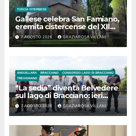
TUSCIA VITERBESE
Gallese celebra San Famiano,
eremita cistercense del XII
secolo
7 AGOSTO 2026
GRAZIAROSA VILLANI
ANGUILLARA
BRACCIANO
CONSORZIO LAGO DI BRACCIANO
TREVIGNANO
“La sedia” diventa Belvedere
sul lago di Bracciano: ieri
l’inaugurazione
7 AGOSTO 2026
GRAZIAROSA VILLANI