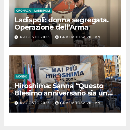
CRONACA
LADISPOLI
Ladispoli: donna segregata.
Operazione dell’Arma
6 AGOSTO 2026
GRAZIAROSA VILLANI
MONDO
Hiroshima: Sanna “Questo
81esimo anniversario sia un
monito per tutti”
6 AGOSTO 2026
GRAZIAROSA VILLANI