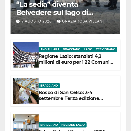
“La sedia” diventa
Belvedere sul lago di
Bracciano: ieri
7 AGOSTO 2026
GRAZIAROSA VILLANI
l’inaugurazione
ANGUILLARA
BRACCIANO
LAGO
TREVIGNANO
Regione Lazio: stanziati 4,2
milioni di euro per i 22 Comuni
dell’Etruria Meridionale
BRACCIANO
Bosco di San Celso: 3-4
settembre Terza edizione
Festival “Storie in cielo e in terra”
BRACCIANO
REGIONE LAZIO