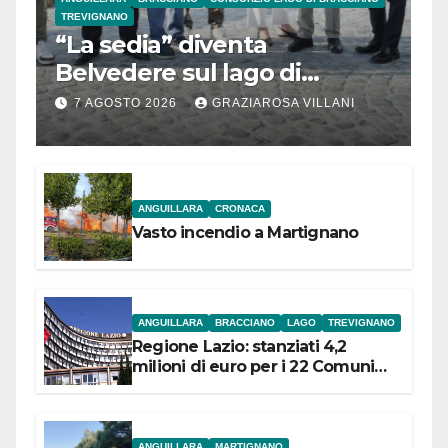
TREVIGNANO
“La sedia” diventa
Belvedere sul lago di
Bracciano: ieri
7 AGOSTO 2026
GRAZIAROSA VILLANI
l’inaugurazione
ANGUILLARA
CRONACA
Vasto incendio a Martignano
ANGUILLARA
BRACCIANO
LAGO
TREVIGNANO
Regione Lazio: stanziati 4,2
milioni di euro per i 22 Comuni
dell’Etruria Meridionale
ANGUILLARA
MARTIGNANO