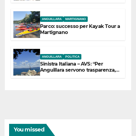
dell’Etruria Meridionale
ANGUILLARA
MARTIGNANO
Parco: successo per Kayak Tour a
Martignano
ANGUILLARA
POLITICA
Sinistra Italiana – AVS: “Per
Anguillara servono trasparenza,
partecipazione e scelte politiche
coraggiose”
You missed