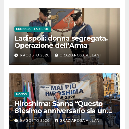
CRONACA
LADISPOLI
Ladispoli: donna segregata.
Operazione dell’Arma
6 AGOSTO 2026
GRAZIAROSA VILLANI
MONDO
Hiroshima: Sanna “Questo
81esimo anniversario sia un
monito per tutti”
6 AGOSTO 2026
GRAZIAROSA VILLANI