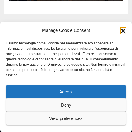
Manage Cookie Consent
Usiamo tecnologie come i cookie per memorizzare e/o accedere ad
informazioni sul dispositivo. Lo facciamo per migliorare l'esperienza di
navigazione e mostrare annunci personalizzati. Fornire il consenso a
queste tecnologie ci consente di elaborare dati quali il comportamento
durante la navigazione o ID univoche su questo sito. Non fornire o ritirare il
consenso potrebbe influire negativamente su alcune funzionalità e
funzioni.
Accept
Proudly powered by WordPress
|
Tema: Newspaperex di
Themeansar
.
Deny
Home
Gerenza
home
Lavoro
Scienza
studio specialistico bracciano
View preferences
Villani Comunicazione