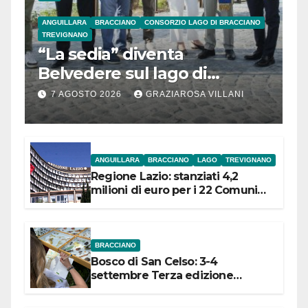
ANGUILLARA
BRACCIANO
CONSORZIO LAGO DI BRACCIANO
TREVIGNANO
“La sedia” diventa
Belvedere sul lago di
Bracciano: ieri
7 AGOSTO 2026
GRAZIAROSA VILLANI
l’inaugurazione
ANGUILLARA
BRACCIANO
LAGO
TREVIGNANO
Regione Lazio: stanziati 4,2
milioni di euro per i 22 Comuni
dell’Etruria Meridionale
BRACCIANO
Bosco di San Celso: 3-4
settembre Terza edizione
Festival “Storie in cielo e in terra”