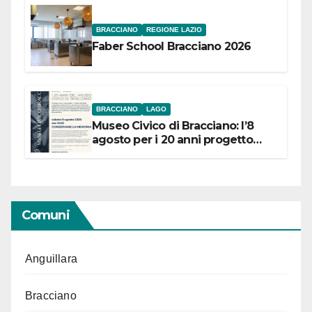
BRACCIANO
REGIONE LAZIO
Faber School Bracciano 2026
BRACCIANO
LAGO
Museo Civico di Bracciano: l’8
agosto per i 20 anni progetto
“Conservare la memoria”
Comuni
Anguillara
Bracciano