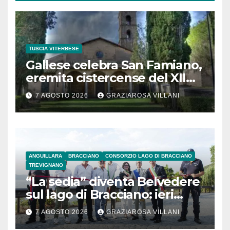
TUSCIA VITERBESE
Gallese celebra San Famiano,
eremita cistercense del XII
secolo
7 AGOSTO 2026
GRAZIAROSA VILLANI
ANGUILLARA
BRACCIANO
CONSORZIO LAGO DI BRACCIANO
TREVIGNANO
“La sedia” diventa Belvedere
sul lago di Bracciano: ieri
l’inaugurazione
7 AGOSTO 2026
GRAZIAROSA VILLANI