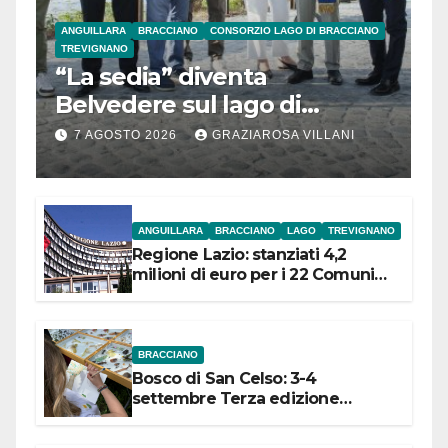
ANGUILLARA
BRACCIANO
CONSORZIO LAGO DI BRACCIANO
TREVIGNANO
“La sedia” diventa
Belvedere sul lago di
Bracciano: ieri
7 AGOSTO 2026
GRAZIAROSA VILLANI
l’inaugurazione
ANGUILLARA
BRACCIANO
LAGO
TREVIGNANO
Regione Lazio: stanziati 4,2
milioni di euro per i 22 Comuni
dell’Etruria Meridionale
BRACCIANO
Bosco di San Celso: 3-4
settembre Terza edizione
Festival “Storie in cielo e in terra”