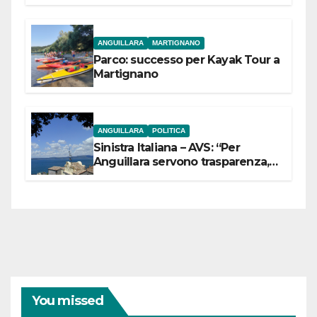
dell’Etruria Meridionale
ANGUILLARA
MARTIGNANO
Parco: successo per Kayak Tour a
Martignano
ANGUILLARA
POLITICA
Sinistra Italiana – AVS: “Per
Anguillara servono trasparenza,
partecipazione e scelte politiche
coraggiose”
You missed