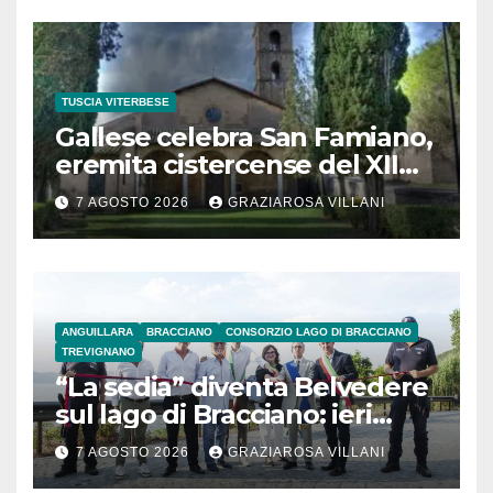
TUSCIA VITERBESE
Gallese celebra San Famiano,
eremita cistercense del XII
secolo
7 AGOSTO 2026
GRAZIAROSA VILLANI
ANGUILLARA
BRACCIANO
CONSORZIO LAGO DI BRACCIANO
TREVIGNANO
“La sedia” diventa Belvedere
sul lago di Bracciano: ieri
l’inaugurazione
7 AGOSTO 2026
GRAZIAROSA VILLANI