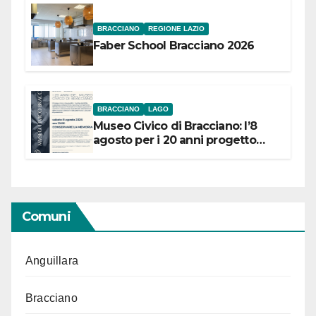
BRACCIANO
REGIONE LAZIO
Faber School Bracciano 2026
BRACCIANO
LAGO
Museo Civico di Bracciano: l’8
agosto per i 20 anni progetto
“Conservare la memoria”
Comuni
Anguillara
Bracciano