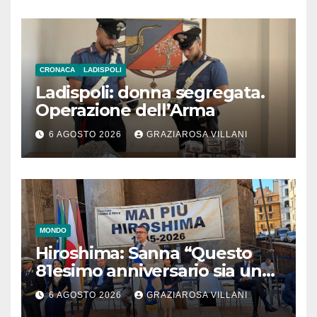
CRONACA
LADISPOLI
Ladispoli: donna segregata.
Operazione dell’Arma
6 AGOSTO 2026
GRAZIAROSA VILLANI
MONDO
Hiroshima: Sanna “Questo
81esimo anniversario sia un
monito per tutti”
6 AGOSTO 2026
GRAZIAROSA VILLANI