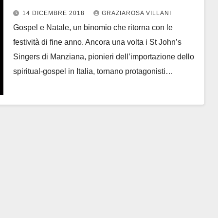
stagione da cinque concerti
14 DICEMBRE 2018
GRAZIAROSA VILLANI
spiritual-gospel
Gospel e Natale, un binomio che ritorna con le
festività di fine anno. Ancora una volta i St John’s
Singers di Manziana, pionieri dell’importazione dello
spiritual-gospel in Italia, tornano protagonisti…