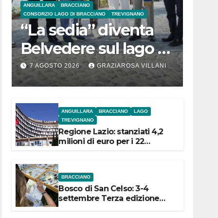
ANGUILLARA
BRACCIANO
CONSORZIO LAGO DI BRACCIANO
TREVIGNANO
“La sedia” diventa
Belvedere sul lago di
Bracciano: ieri
7 AGOSTO 2026
GRAZIAROSA VILLANI
l’inaugurazione
ANGUILLARA
BRACCIANO
LAGO
TREVIGNANO
Regione Lazio: stanziati 4,2
milioni di euro per i 22
Comuni dell’Etruria
Meridionale
BRACCIANO
Bosco di San Celso: 3-4
settembre Terza edizione
Festival “Storie in cielo e in
terra”