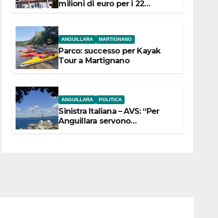
milioni di euro per i 22
Comuni dell’Etruria
Meridionale
ANGUILLARA
MARTIGNANO
Parco: successo per Kayak
Tour a Martignano
ANGUILLARA
POLITICA
Sinistra Italiana – AVS: “Per
Anguillara servono
trasparenza, partecipazione e
scelte politiche coraggiose”