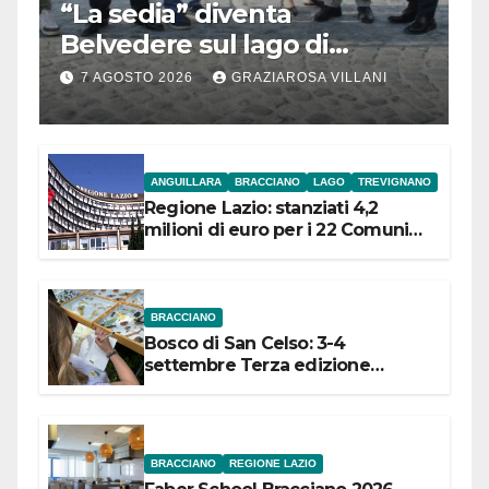
“La sedia” diventa
Belvedere sul lago di
Bracciano: ieri
7 AGOSTO 2026
GRAZIAROSA VILLANI
l’inaugurazione
ANGUILLARA
BRACCIANO
LAGO
TREVIGNANO
Regione Lazio: stanziati 4,2
milioni di euro per i 22 Comuni
dell’Etruria Meridionale
BRACCIANO
Bosco di San Celso: 3-4
settembre Terza edizione
Festival “Storie in cielo e in terra”
BRACCIANO
REGIONE LAZIO