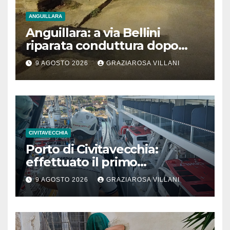
ANGUILLARA
Anguillara: a via Bellini
riparata conduttura dopo
segnalazione IdD
9 AGOSTO 2026
GRAZIAROSA VILLANI
CIVITAVECCHIA
Porto di Civitavecchia:
effettuato il primo
rifornimento di GNL ad una
9 AGOSTO 2026
GRAZIAROSA VILLANI
nave da crociera