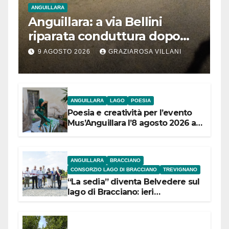
ANGUILLARA
Anguillara: a via Bellini
riparata conduttura dopo
segnalazione IdD
9 AGOSTO 2026
GRAZIAROSA VILLANI
ANGUILLARA
LAGO
POESIA
Poesia e creatività per l’evento
Mus’Anguillara l’8 agosto 2026 al
Museo Contadino
ANGUILLARA
BRACCIANO
CONSORZIO LAGO DI BRACCIANO
TREVIGNANO
“La sedia” diventa Belvedere sul
lago di Bracciano: ieri
l’inaugurazione