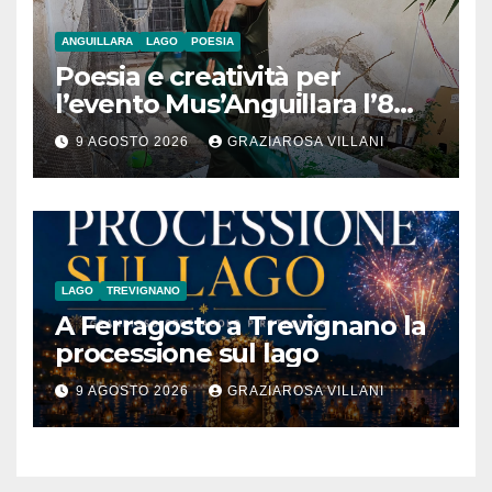
ANGUILLARA
LAGO
POESIA
Poesia e creatività per
l’evento Mus’Anguillara l’8
agosto 2026 al Museo
9 AGOSTO 2026
GRAZIAROSA VILLANI
Contadino
LAGO
TREVIGNANO
A Ferragosto a Trevignano la
processione sul lago
9 AGOSTO 2026
GRAZIAROSA VILLANI