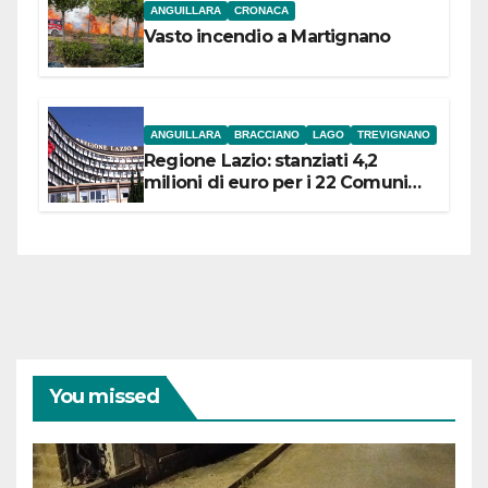
ANGUILLARA
CRONACA
Vasto incendio a Martignano
ANGUILLARA
BRACCIANO
LAGO
TREVIGNANO
Regione Lazio: stanziati 4,2
milioni di euro per i 22 Comuni
dell’Etruria Meridionale
You missed