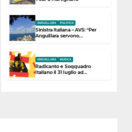
ANGUILLARA
POLITICA
Sinistra Italiana – AVS: “Per
Anguillara servono
trasparenza, partecipazione e
scelte politiche coraggiose”
ANGUILLARA
MUSICA
Radicanto e Soqquadro
Italiano il 31 luglio ad
Anguillara