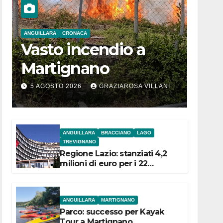
ANGUILLARA
CRONACA
Vasto incendio a
Martignano
5 AGOSTO 2026
GRAZIAROSA VILLANI
ANGUILLARA
BRACCIANO
LAGO
TREVIGNANO
Regione Lazio: stanziati 4,2
milioni di euro per i 22
Comuni dell’Etruria
Meridionale
ANGUILLARA
MARTIGNANO
Parco: successo per Kayak
Tour a Martignano