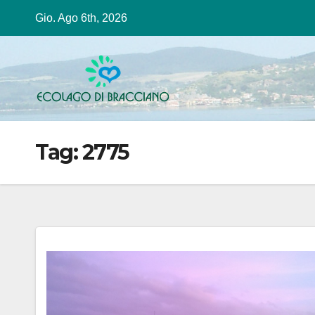
Salta
Gio. Ago 6th, 2026
al
contenuto
Tag:
2775