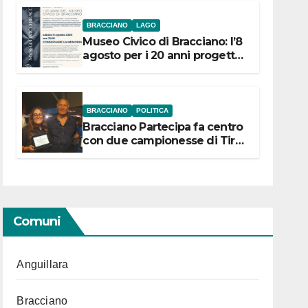
BRACCIANO
LAGO
Museo Civico di Bracciano: l’8
agosto per i 20 anni progetto
“Conservare la memoria”
BRACCIANO
POLITICA
Bracciano Partecipa fa centro
con due campionesse di Tiro
a Segno in vista delle urne
Comuni
Anguillara
Bracciano