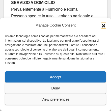
SERVIZIO A DOMICILIO
Prevalentemente a Fiumicino e Roma.
Possono spedire in tutto il territorio nazionale e
all’estero
Manage Cookie Consent
Usiamo tecnologie come i cookie per memorizzare e/o accedere ad
TELEFONO:
06 6169707 – 348 2532272
informazioni sul dispositivo. Lo facciamo per migliorare l'esperienza di
E-MAIL
: cantina@castelloditorreinpietra.it
navigazione e mostrare annunci personalizzati. Fornire il consenso a
queste tecnologie ci consente di elaborare dati quali il comportamento
SITO WEB
:
www.castelloditorreinpietra.com
durante la navigazione o ID univoche su questo sito. Non fornire o ritirare il
consenso potrebbe influire negativamente su alcune funzionalità e
funzioni.
Accept
CASALE DELLA IORIA
Anagni (Frosinone)
Deny
PRODOTTI
View preferences
Vino DOCG e IGT