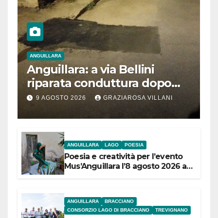
ANGUILLARA
Anguillara: a via Bellini
riparata conduttura dopo
segnalazione IdD
9 AGOSTO 2026
GRAZIAROSA VILLANI
ANGUILLARA
LAGO
POESIA
Poesia e creatività per l’evento
Mus’Anguillara l’8 agosto 2026 al
Museo Contadino
ANGUILLARA
BRACCIANO
CONSORZIO LAGO DI BRACCIANO
TREVIGNANO