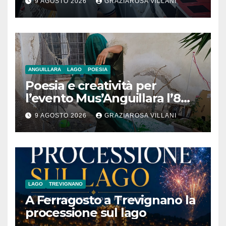
9 AGOSTO 2026
GRAZIAROSA VILLANI
nave da crociera
ANGUILLARA
LAGO
POESIA
Poesia e creatività per
l’evento Mus’Anguillara l’8
agosto 2026 al Museo
9 AGOSTO 2026
GRAZIAROSA VILLANI
Contadino
LAGO
TREVIGNANO
A Ferragosto a Trevignano la
processione sul lago