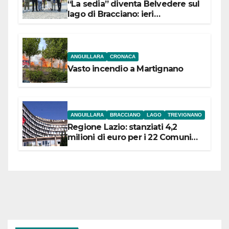
“La sedia” diventa Belvedere sul
lago di Bracciano: ieri
l’inaugurazione
ANGUILLARA
CRONACA
Vasto incendio a Martignano
ANGUILLARA
BRACCIANO
LAGO
TREVIGNANO
Regione Lazio: stanziati 4,2
milioni di euro per i 22 Comuni
dell’Etruria Meridionale