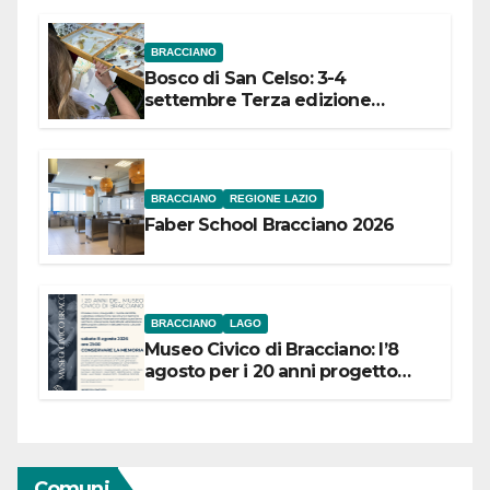
BRACCIANO
Bosco di San Celso: 3-4
settembre Terza edizione
Festival “Storie in cielo e in terra”
BRACCIANO
REGIONE LAZIO
Faber School Bracciano 2026
BRACCIANO
LAGO
Museo Civico di Bracciano: l’8
agosto per i 20 anni progetto
“Conservare la memoria”
Comuni