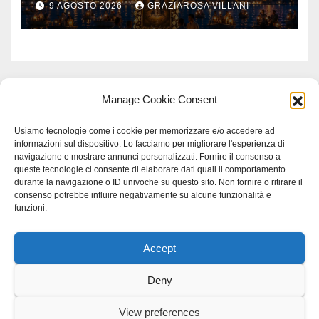
9 AGOSTO 2026
GRAZIAROSA VILLANI
Manage Cookie Consent
Usiamo tecnologie come i cookie per memorizzare e/o accedere ad
informazioni sul dispositivo. Lo facciamo per migliorare l'esperienza di
navigazione e mostrare annunci personalizzati. Fornire il consenso a
queste tecnologie ci consente di elaborare dati quali il comportamento
durante la navigazione o ID univoche su questo sito. Non fornire o ritirare il
consenso potrebbe influire negativamente su alcune funzionalità e
funzioni.
Accept
Proudly powered by WordPress
|
Tema: Newspaperex di
Themeansar
.
Deny
Home
Gerenza
home
Lavoro
Scienza
studio specialistico bracciano
View preferences
Villani Comunicazione