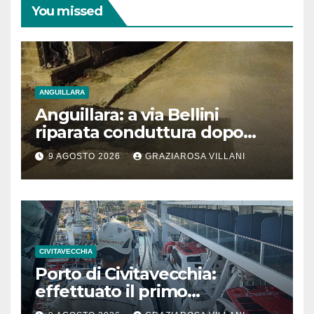
You missed
ANGUILLARA
Anguillara: a via Bellini
riparata conduttura dopo
segnalazione IdD
9 AGOSTO 2026
GRAZIAROSA VILLANI
CIVITAVECCHIA
Porto di Civitavecchia:
effettuato il primo
rifornimento di GNL ad una