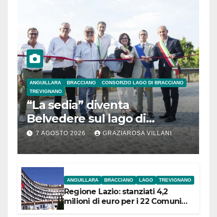
ANGUILLARA
BRACCIANO
CONSORZIO LAGO DI BRACCIANO
TREVIGNANO
“La sedia” diventa
Belvedere sul lago di
Bracciano: ieri
7 AGOSTO 2026
GRAZIAROSA VILLANI
l’inaugurazione
ANGUILLARA
BRACCIANO
LAGO
TREVIGNANO
Regione Lazio: stanziati 4,2
milioni di euro per i 22 Comuni
dell’Etruria Meridionale