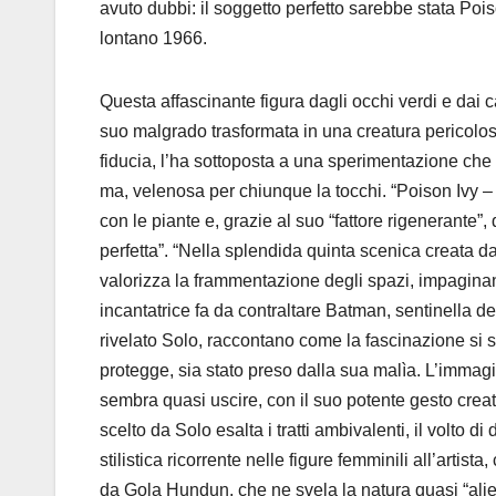
avuto dubbi: il soggetto perfetto sarebbe stata Poi
lontano 1966.
Questa affascinante figura dagli occhi verdi e dai c
suo malgrado trasformata in una creatura pericolos
fiducia, l’ha sottoposta a una sperimentazione che
ma, velenosa per chiunque la tocchi. “Poison Ivy – 
con le piante e, grazie al suo “fattore rigenerante”, 
perfetta”. “Nella splendida quinta scenica creata 
valorizza la frammentazione degli spazi, impagina
incantatrice fa da contraltare Batman, sentinella del
rivelato Solo, raccontano come la fascinazione si s
protegge, sia stato preso dalla sua malìa. L’immag
sembra quasi uscire, con il suo potente gesto creat
scelto da Solo esalta i tratti ambivalenti, il volto 
stilistica ricorrente nelle figure femminili all’artist
da Gola Hundun, che ne svela la natura quasi “alie