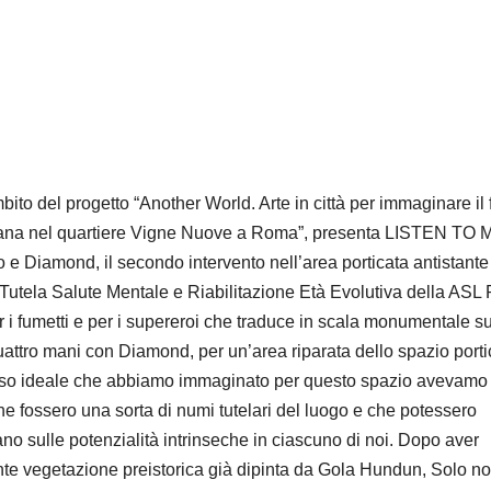
bito del progetto “Another World. Arte in città per immaginare il 
rbana nel quartiere Vigne Nuove a Roma”, presenta LISTEN TO 
lo e Diamond, il secondo intervento nell’area porticata antistante
Tutela Salute Mentale e Riabilitazione Età Evolutiva della AS
er i fumetti e per i supereroi che traduce in scala monumentale su
 quattro mani con Diamond, per un’area riparata dello spazio porti
orso ideale che abbiamo immaginato per questo spazio avevamo
che fossero una sorta di numi tutelari del luogo e che potessero
itano sulle potenzialità intrinseche in ciascuno di noi. Dopo aver
iante vegetazione preistorica già dipinta da Gola Hundun, Solo n