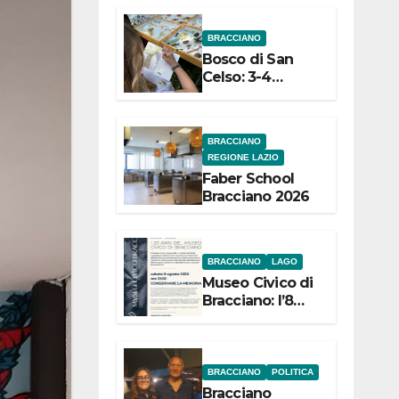
dell’Etruria
BRACCIANO
Meridionale
Bosco di San
Celso: 3-4
settembre
Terza edizione
Festival “Storie
BRACCIANO
in cielo e in
REGIONE LAZIO
terra”
Faber School
Bracciano 2026
BRACCIANO
LAGO
Museo Civico di
Bracciano: l’8
agosto per i 20
anni progetto
“Conservare la
memoria”
BRACCIANO
POLITICA
Bracciano