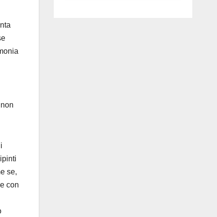
luglio ad
Anguillara
onta
se
rmonia
i non
i
pinti
me se,
de con
o