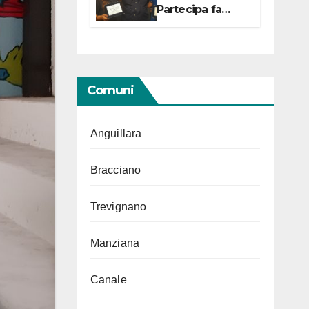
Partecipa fa
centro con due
campionesse di
Tiro a Segno in
vista delle urne
Comuni
Anguillara
Bracciano
Trevignano
Manziana
Canale