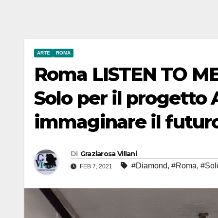
ARTE
ROMA
Roma LISTEN TO ME,
Solo per il progetto 
immaginare il futur
Di
Graziarosa Villani
#Diamond
,
#Roma
,
#Sol
FEB 7, 2021