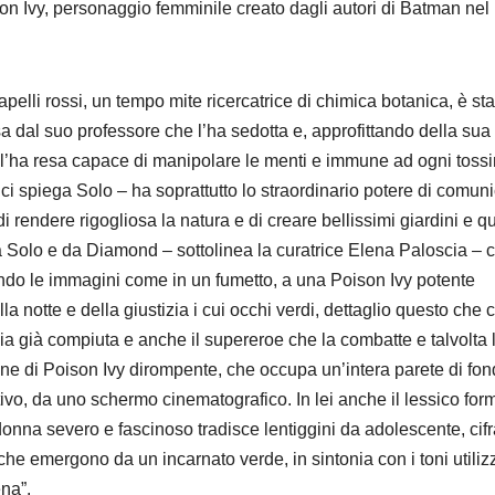
son Ivy, personaggio femminile creato dagli autori di Batman nel
apelli rossi, un tempo mite ricercatrice di chimica botanica, è sta
a dal suo professore che l’ha sedotta e, approfittando della sua
 l’ha resa capace di manipolare le menti e immune ad ogni toss
ci spiega Solo – ha soprattutto lo straordinario potere di comun
di rendere rigogliosa la natura e di creare bellissimi giardini e qu
da Solo e da Diamond – sottolinea la curatrice Elena Paloscia – 
ndo le immagini come in un fumetto, a una Poison Ivy potente
la notte e della giustizia i cui occhi verdi, dettaglio questo che c
ia già compiuta e anche il supereroe che la combatte e talvolta 
ine di Poison Ivy dirompente, che occupa un’intera parete di fon
ivo, da uno schermo cinematografico. In lei anche il lessico for
di donna severo e fascinoso tradisce lentiggini da adolescente, cif
a, che emergono da un incarnato verde, in sintonia con i toni utiliz
na”.