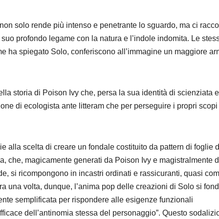
non solo rende più intenso e penetrante lo sguardo, ma ci racc
l suo profondo legame con la natura e l’indole indomita. Le stes
ome ha spiegato Solo, conferiscono all’immagine un maggiore a
la storia di Poison Ivy che, persa la sua identità di scienziata e
ione di ecologista ante litteram che per perseguire i propri scop
e alla scelta di creare un fondale costituito da pattern di foglie d
iana, che, magicamente generati da Poison Ivy e magistralmente di
e, si ricompongono in incastri ordinati e rassicuranti, quasi co
ra una volta, dunque, l’anima pop delle creazioni di Solo si fon
mente semplificata per rispondere alle esigenze funzionali
efficace dell’antinomia stessa del personaggio”. Questo sodalizi