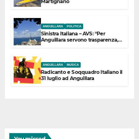
Martignano
ANGUILLARA
POLITICA
Sinistra Italiana – AVS: “Per
Anguillara servono trasparenza,
partecipazione e scelte politiche
coraggiose”
ANGUILLARA
MUSICA
Radicanto e Soqquadro Italiano il
31 luglio ad Anguillara