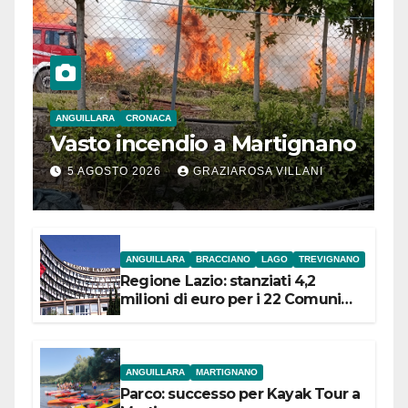
ANGUILLARA
CRONACA
Vasto incendio a Martignano
5 AGOSTO 2026
GRAZIAROSA VILLANI
ANGUILLARA
BRACCIANO
LAGO
TREVIGNANO
Regione Lazio: stanziati 4,2
milioni di euro per i 22 Comuni
dell’Etruria Meridionale
ANGUILLARA
MARTIGNANO
Parco: successo per Kayak Tour a