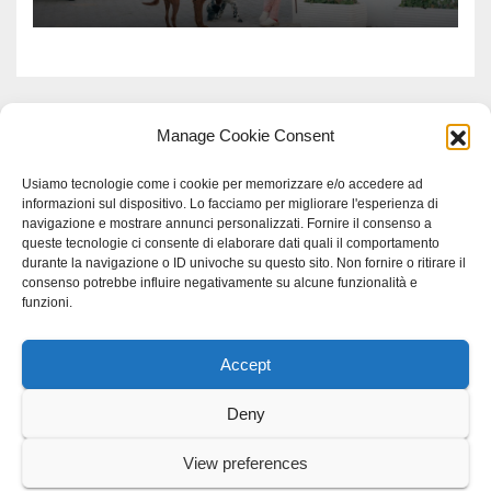
Manage Cookie Consent
Usiamo tecnologie come i cookie per memorizzare e/o accedere ad
informazioni sul dispositivo. Lo facciamo per migliorare l'esperienza di
navigazione e mostrare annunci personalizzati. Fornire il consenso a
queste tecnologie ci consente di elaborare dati quali il comportamento
durante la navigazione o ID univoche su questo sito. Non fornire o ritirare il
consenso potrebbe influire negativamente su alcune funzionalità e
funzioni.
Accept
Proudly powered by WordPress
|
Tema: Newspaperex di
Themeansar
.
Deny
Home
Gerenza
home
Lavoro
Scienza
studio specialistico bracciano
View preferences
Villani Comunicazione