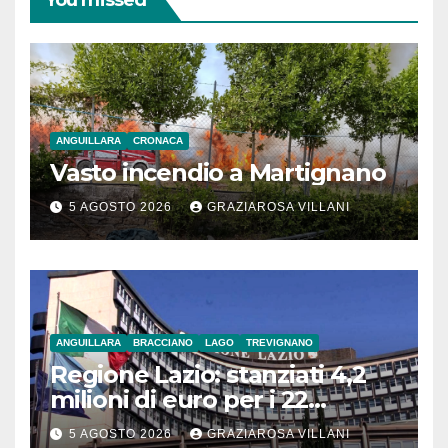
You missed
ANGUILLARA
CRONACA
Vasto incendio a Martignano
5 AGOSTO 2026
GRAZIAROSA VILLANI
ANGUILLARA
BRACCIANO
LAGO
TREVIGNANO
Regione Lazio: stanziati 4,2
milioni di euro per i 22
Comuni dell’Etruria
5 AGOSTO 2026
GRAZIAROSA VILLANI