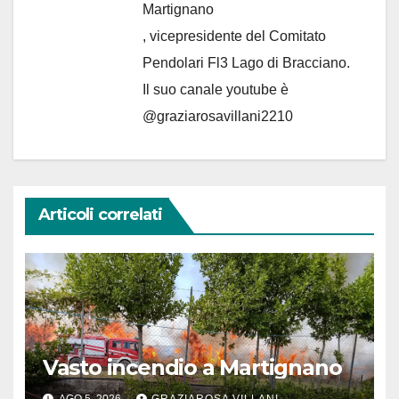
Martignano
, vicepresidente del Comitato
Pendolari Fl3 Lago di Bracciano.
Il suo canale youtube è
@graziarosavillani2210
Articoli correlati
Vasto incendio a Martignano
AGO 5, 2026
GRAZIAROSA VILLANI