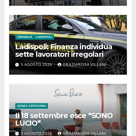
Meridionale
CRONACA
LADISPOLI
Ladispoli: Finanza individua
sette lavoratori irregolari
5 AGOSTO 2026
GRAZIAROSA VILLANI
SENZA CATEGORIA
Il 18 settembre esce “SONO
LUCIO”
3 AGOSTO 2026
GRAZIAROSA VILLANI