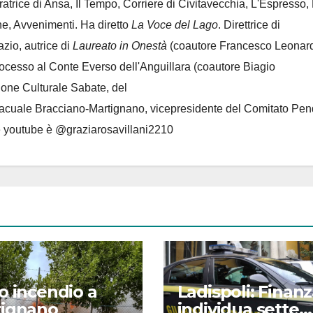
oratrice di Ansa, Il Tempo, Corriere di Civitavecchia, L'Espresso,
e, Avvenimenti. Ha diretto
La Voce del Lago
. Direttrice di
azio, autrice di
Laureato in Onestà
(coautore Francesco Leonard
rocesso al Conte Everso dell'Anguillara
(coautore Biagio
ione Culturale Sabate
, del
Lacuale Bracciano-Martignano
, vicepresidente del Comitato Pen
le youtube è @graziarosavillani2210
o incendio a
Ladispoli: Finan
tignano
individua sette