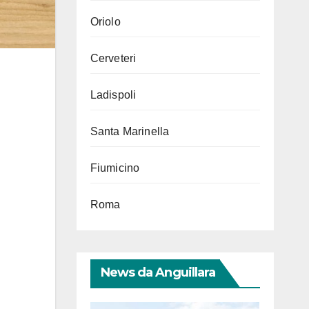
Oriolo
Cerveteri
Ladispoli
Santa Marinella
Fiumicino
Roma
News da Anguillara