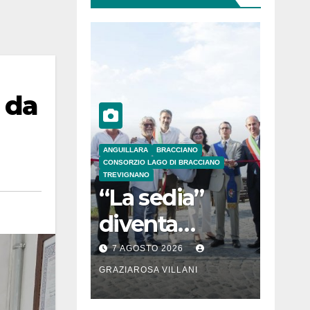
 da
ANGUILLARA
BRACCIANO
CONSORZIO LAGO DI BRACCIANO
TREVIGNANO
“La sedia”
diventa
Belvedere sul
7 AGOSTO 2026
lago di
GRAZIAROSA VILLANI
Bracciano: ieri