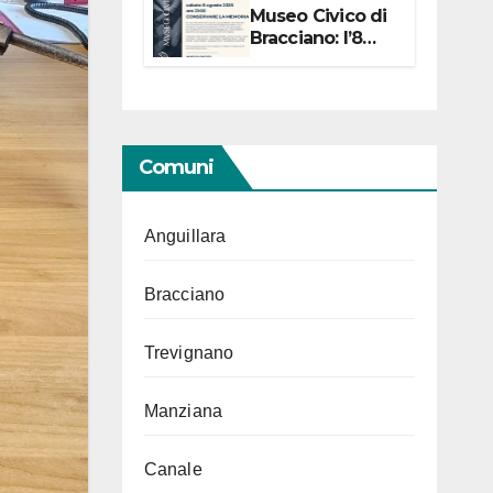
Museo Civico di
Bracciano: l’8
agosto per i 20
anni progetto
“Conservare la
memoria”
Comuni
Anguillara
Bracciano
Trevignano
Manziana
Canale