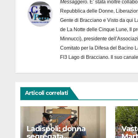
Messaggero.
E' stata inoltre collab
Repubblica delle Donne, Liberazion
Gente di Bracciano
e Visto da qui L
de
La Notte delle Cinque Lune, Il p
Minnucci), presidente dell'
Associaz
Comitato per la Difesa del Bacino 
Fl3 Lago di Bracciano. Il suo cana
Articoli correlati
Ladispoli: donna
Vast
segregata.
Mar