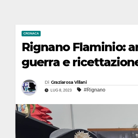
CRONACA
Rignano Flaminio: a
guerra e ricettazion
Di
Graziarosa Villani
#Rignano
LUG 8, 2023