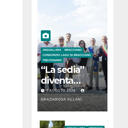
ANGUILLARA
BRACCIANO
CONSORZIO LAGO DI BRACCIANO
TREVIGNANO
“La sedia”
diventa
Belvedere sul
7 AGOSTO 2026
lago di
GRAZIAROSA VILLANI
Bracciano: ieri
l’inaugurazion