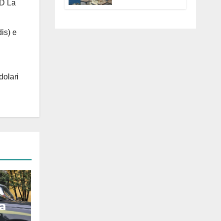
 D La
Anguillara
servono
trasparenza,
is) e
partecipazione e
scelte politiche
coraggiose”
dolari
za