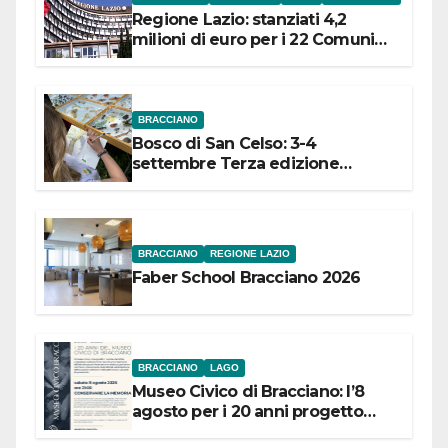
Regione Lazio: stanziati 4,2
milioni di euro per i 22 Comuni
dell’Etruria Meridionale
BRACCIANO
Bosco di San Celso: 3-4
settembre Terza edizione
Festival “Storie in cielo e in terra”
BRACCIANO
REGIONE LAZIO
Faber School Bracciano 2026
BRACCIANO
LAGO
Museo Civico di Bracciano: l’8
agosto per i 20 anni progetto
“Conservare la memoria”