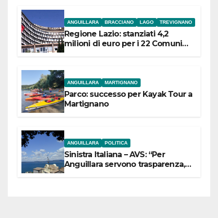
ANGUILLARA
BRACCIANO
LAGO
TREVIGNANO
Regione Lazio: stanziati 4,2
milioni di euro per i 22 Comuni
dell’Etruria Meridionale
ANGUILLARA
MARTIGNANO
Parco: successo per Kayak Tour a
Martignano
ANGUILLARA
POLITICA
Sinistra Italiana – AVS: “Per
Anguillara servono trasparenza,
partecipazione e scelte politiche
coraggiose”