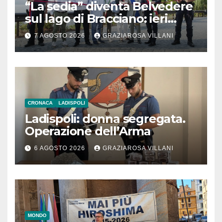
“La sedia” diventa Belvedere
sul lago di Bracciano: ieri
l’inaugurazione
7 AGOSTO 2026
GRAZIAROSA VILLANI
CRONACA
LADISPOLI
Ladispoli: donna segregata.
Operazione dell’Arma
6 AGOSTO 2026
GRAZIAROSA VILLANI
MONDO