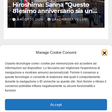
Hiroshima: Sanna “Questo
81esimo anniversario sia un
monito per tutti”
6 AGOSTO 2026
GRAZIAROSA VILLANI
Manage Cookie Consent
Usiamo tecnologie come i cookie per memorizzare e/o accedere ad
informazioni sul dispositivo. Lo facciamo per migliorare l'esperienza di
navigazione e mostrare annunci personalizzati. Fornire il consenso a
queste tecnologie ci consente di elaborare dati quali il comportamento
durante la navigazione o ID univoche su questo sito. Non fornire o ritirare il
consenso potrebbe influire negativamente su alcune funzionalità e
funzioni.
Accept
Proudly powered by WordPress
|
Tema: Newspaperex di
Themeansar
.