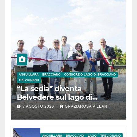
ANGUILLARA
BRACCIANO
CONSORZIO LAGO DI BRACCIANO
TREVIGNANO
“La sedia” diventa
Belvedere sul lago di
Bracciano: ieri
7 AGOSTO 2026
GRAZIAROSA VILLANI
l’inaugurazione
ANGUILLARA
BRACCIANO
LAGO
TREVIGNANO