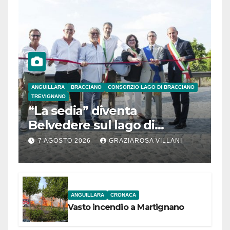
ANGUILLARA
BRACCIANO
CONSORZIO LAGO DI BRACCIANO
TREVIGNANO
“La sedia” diventa
Belvedere sul lago di
Bracciano: ieri
7 AGOSTO 2026
GRAZIAROSA VILLANI
l’inaugurazione
ANGUILLARA
CRONACA
Vasto incendio a Martignano