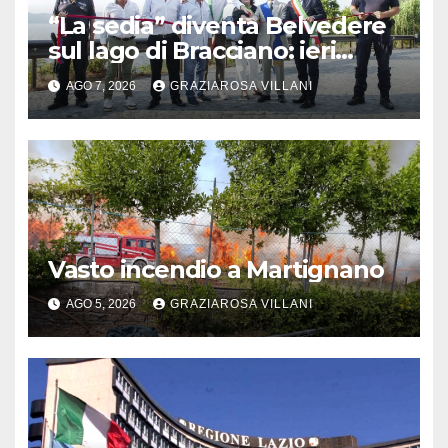
“La sedia” diventa Belvedere
sul lago di Bracciano: ieri
l’inaugurazione
AGO 7, 2026
GRAZIAROSA VILLANI
Vasto incendio a Martignano
AGO 5, 2026
GRAZIAROSA VILLANI