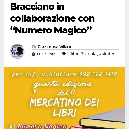
Bracciano in
collaborazione con
“Numero Magico”
Di
Graziarosa Villani
#libri
,
#scuola
,
#studenti
LUG 5, 2021