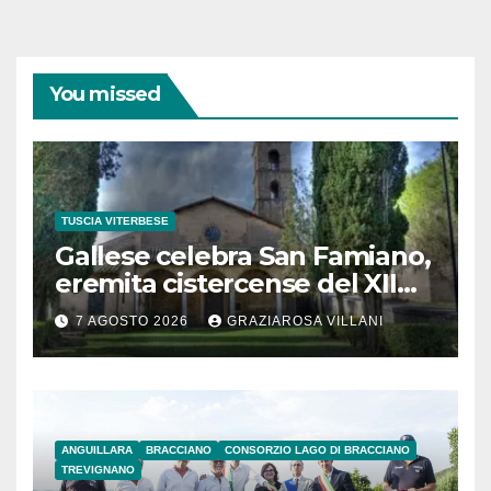
You missed
TUSCIA VITERBESE
Gallese celebra San Famiano,
eremita cistercense del XII
secolo
7 AGOSTO 2026
GRAZIAROSA VILLANI
ANGUILLARA
BRACCIANO
CONSORZIO LAGO DI BRACCIANO
TREVIGNANO