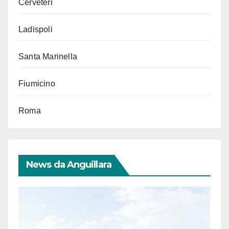
Cerveteri
Ladispoli
Santa Marinella
Fiumicino
Roma
News da Anguillara