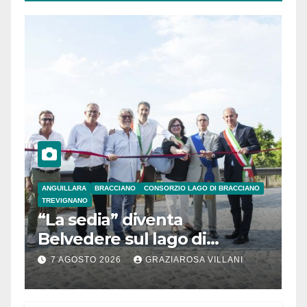
ANGUILLARA
BRACCIANO
CONSORZIO LAGO DI BRACCIANO
TREVIGNANO
“La sedia” diventa
Belvedere sul lago di
Bracciano: ieri
7 AGOSTO 2026
GRAZIAROSA VILLANI
l’inaugurazione