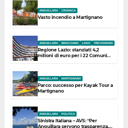
ANGUILLARA
CRONACA
Vasto incendio a Martignano
ANGUILLARA
BRACCIANO
LAGO
TREVIGNANO
Regione Lazio: stanziati 4,2
milioni di euro per i 22 Comuni
dell’Etruria Meridionale
ANGUILLARA
MARTIGNANO
Parco: successo per Kayak Tour a
Martignano
ANGUILLARA
POLITICA
Sinistra Italiana – AVS: “Per
Anguillara servono trasparenza,