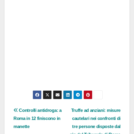
Navigazione
Controlli antidroga: a
Truffe ad anziani: misure
Roma in 12 finiscono in
cautelari nei confronti di
articoli
manette
tre persone disposte dal