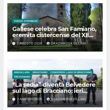
TUSCIA VITERBESE
Gallese celebra San Famiano,
eremita cistercense del XII
secolo
7 AGOSTO 2026
GRAZIAROSA VILLANI
ANGUILLARA
BRACCIANO
CONSORZIO LAGO DI BRACCIANO
TREVIGNANO
“La sedia” diventa Belvedere
sul lago di Bracciano: ieri
l’inaugurazione
7 AGOSTO 2026
GRAZIAROSA VILLANI