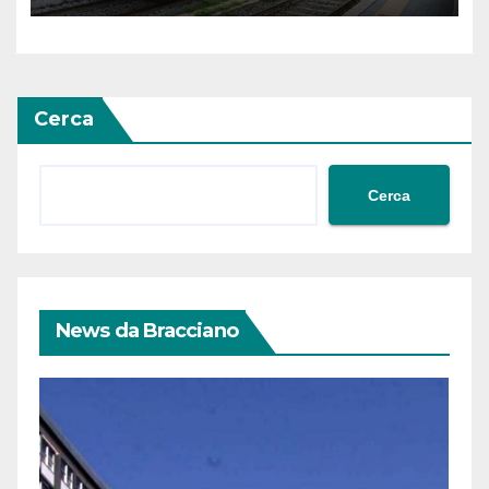
Cerca
Cerca
News da Bracciano