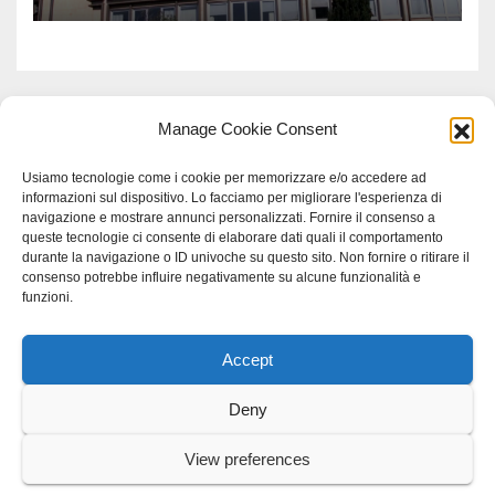
Meridionale
Manage Cookie Consent
Usiamo tecnologie come i cookie per memorizzare e/o accedere ad
informazioni sul dispositivo. Lo facciamo per migliorare l'esperienza di
navigazione e mostrare annunci personalizzati. Fornire il consenso a
queste tecnologie ci consente di elaborare dati quali il comportamento
durante la navigazione o ID univoche su questo sito. Non fornire o ritirare il
consenso potrebbe influire negativamente su alcune funzionalità e
funzioni.
Accept
Proudly powered by WordPress
|
Tema: Newspaperex di
Themeansar
.
Deny
Home
Gerenza
home
Lavoro
Scienza
studio specialistico bracciano
View preferences
Villani Comunicazione