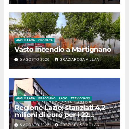
ANGUILLARA
CRONACA
Vasto incendio a Martignano
5 AGOSTO 2026
GRAZIAROSA VILLANI
ANGUILLARA
BRACCIANO
LAGO
TREVIGNANO
Regione Lazio: stanziati 4,2
milioni di euro per i 22
Comuni dell’Etruria
5 AGOSTO 2026
GRAZIAROSA VILLANI