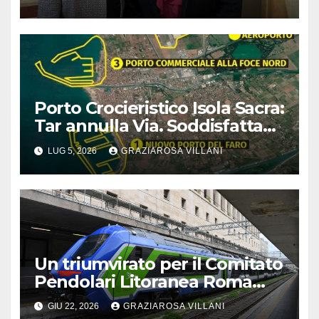
Ora si ricostruisce
Porto Crocieristico Isola Sacra:
Tar annulla Via. Soddisfatta
Italia Nostra
LUG 5, 2026
GRAZIAROSA VILLANI
Un triumvirato per il Comitato
Pendolari Litoranea Roma
Nord
GIU 22, 2026
GRAZIAROSA VILLANI