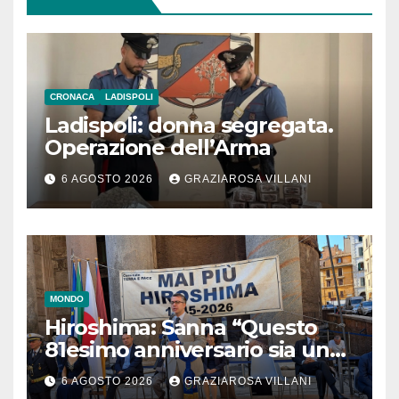
CRONACA
LADISPOLI
Ladispoli: donna segregata.
Operazione dell’Arma
6 AGOSTO 2026
GRAZIAROSA VILLANI
MONDO
Hiroshima: Sanna “Questo
81esimo anniversario sia un
monito per tutti”
6 AGOSTO 2026
GRAZIAROSA VILLANI