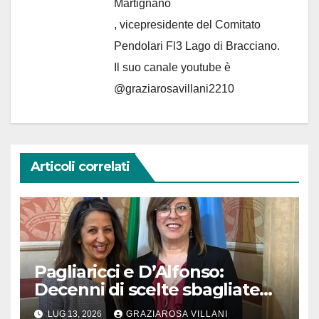
Martignano
, vicepresidente del Comitato
Pendolari Fl3 Lago di Bracciano.
Il suo canale youtube è
@graziarosavillani2210
Articoli correlati
Pagliaricci e D’Alfonso:
Decenni di scelte sbagliate
hanno creato un “non luogo”.
LUG 13, 2026
GRAZIAROSA VILLANI