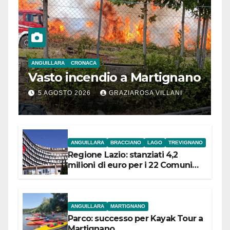
ANGUILLARA
CRONACA
Vasto incendio a Martignano
5 AGOSTO 2026
GRAZIAROSA VILLANI
ANGUILLARA
BRACCIANO
LAGO
TREVIGNANO
Regione Lazio: stanziati 4,2
milioni di euro per i 22 Comuni
dell’Etruria Meridionale
ANGUILLARA
MARTIGNANO
Parco: successo per Kayak Tour a
Martignano