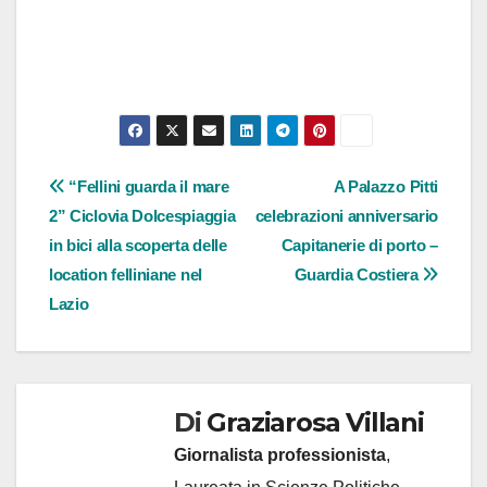
Navigazione
“Fellini guarda il mare
A Palazzo Pitti
2” Ciclovia Dolcespiaggia
celebrazioni anniversario
articoli
in bici alla scoperta delle
Capitanerie di porto –
location felliniane nel
Guardia Costiera
Lazio
Di
Graziarosa Villani
Giornalista professionista
,