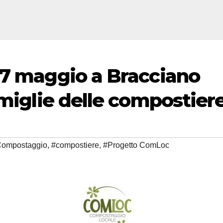
 7 maggio a Bracciano
amiglie delle compostier
 Compostaggio
,
#compostiere
,
#Progetto ComLoc