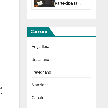
Partecipa fa
centro con due
campionesse di
Tiro a Segno in
vista delle urne
Comuni
Anguillara
Bracciano
Trevignano
Manziana
ta
ti,
Canale