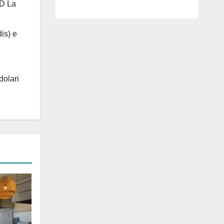
 D La
luglio ad
Anguillara
is) e
dolari