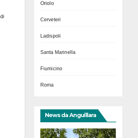
Oriolo
 di
Cerveteri
Ladispoli
Santa Marinella
Fiumicino
Roma
News da Anguillara