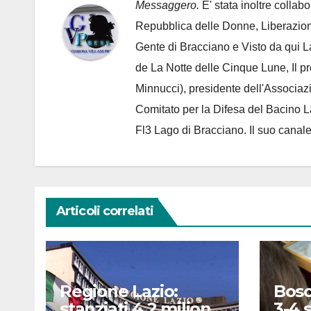
Messaggero.
E' stata inoltre collab
Repubblica delle Donne, Liberazion
Gente di Bracciano
e Visto da qui L
de
La Notte delle Cinque Lune, Il p
Minnucci), presidente dell'
Associaz
Comitato per la Difesa del Bacino 
Fl3 Lago di Bracciano. Il suo cana
Articoli correlati
Regione Lazio:
Bosc
stanziati 4,2 milioni
3-4 