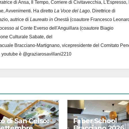
oratrice di Ansa, Il Tempo, Corriere di Civitavecchia, L'Espresso,
e, Avvenimenti. Ha diretto
La Voce del Lago
. Direttrice di
azio, autrice di
Laureato in Onestà
(coautore Francesco Leonard
rocesso al Conte Everso dell'Anguillara
(coautore Biagio
ione Culturale Sabate
, del
Lacuale Bracciano-Martignano
, vicepresidente del Comitato Pen
le youtube è @graziarosavillani2210
o di San Celso:
Faber School
settembre
Bracciano 2026