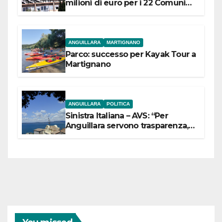
milioni di euro per i 22 Comuni
dell’Etruria Meridionale
ANGUILLARA
MARTIGNANO
Parco: successo per Kayak Tour a
Martignano
ANGUILLARA
POLITICA
Sinistra Italiana – AVS: “Per
Anguillara servono trasparenza,
partecipazione e scelte politiche
coraggiose”