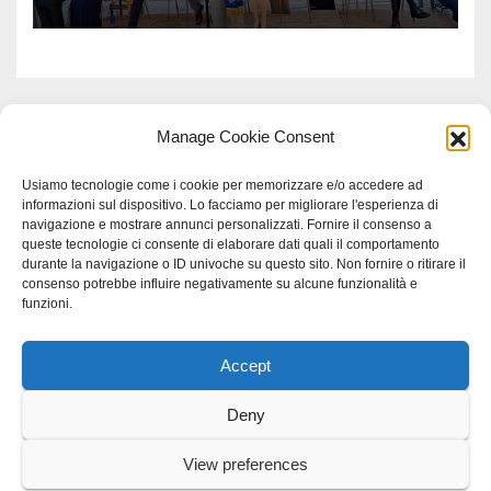
Manage Cookie Consent
Usiamo tecnologie come i cookie per memorizzare e/o accedere ad
informazioni sul dispositivo. Lo facciamo per migliorare l'esperienza di
navigazione e mostrare annunci personalizzati. Fornire il consenso a
queste tecnologie ci consente di elaborare dati quali il comportamento
durante la navigazione o ID univoche su questo sito. Non fornire o ritirare il
consenso potrebbe influire negativamente su alcune funzionalità e
funzioni.
Accept
Proudly powered by WordPress
|
Tema: Newspaperex di
Themeansar
.
Deny
Home
Gerenza
home
Lavoro
Scienza
studio specialistico bracciano
View preferences
Villani Comunicazione