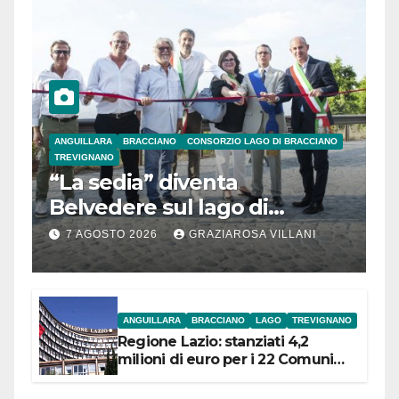
ANGUILLARA
BRACCIANO
CONSORZIO LAGO DI BRACCIANO
TREVIGNANO
“La sedia” diventa
Belvedere sul lago di
Bracciano: ieri
7 AGOSTO 2026
GRAZIAROSA VILLANI
l’inaugurazione
ANGUILLARA
BRACCIANO
LAGO
TREVIGNANO
Regione Lazio: stanziati 4,2
milioni di euro per i 22 Comuni
dell’Etruria Meridionale