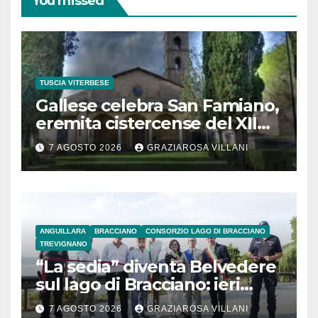
You missed
TUSCIA VITERBESE
Gallese celebra San Famiano,
eremita cistercense del XII
secolo
7 AGOSTO 2026
GRAZIAROSA VILLANI
ANGUILLARA
BRACCIANO
CONSORZIO LAGO DI BRACCIANO
TREVIGNANO
“La sedia” diventa Belvedere
sul lago di Bracciano: ieri
l’inaugurazione
7 AGOSTO 2026
GRAZIAROSA VILLANI