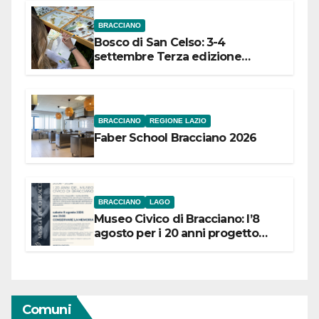
BRACCIANO
Bosco di San Celso: 3-4
settembre Terza edizione
Festival “Storie in cielo e in terra”
BRACCIANO
REGIONE LAZIO
Faber School Bracciano 2026
BRACCIANO
LAGO
Museo Civico di Bracciano: l’8
agosto per i 20 anni progetto
“Conservare la memoria”
Comuni