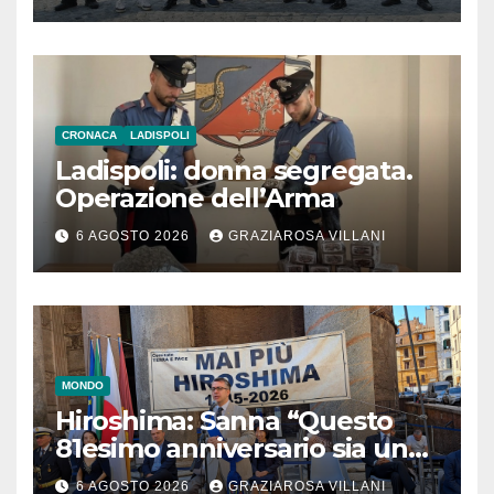
CRONACA
LADISPOLI
Ladispoli: donna segregata.
Operazione dell’Arma
6 AGOSTO 2026
GRAZIAROSA VILLANI
MONDO
Hiroshima: Sanna “Questo
81esimo anniversario sia un
monito per tutti”
6 AGOSTO 2026
GRAZIAROSA VILLANI