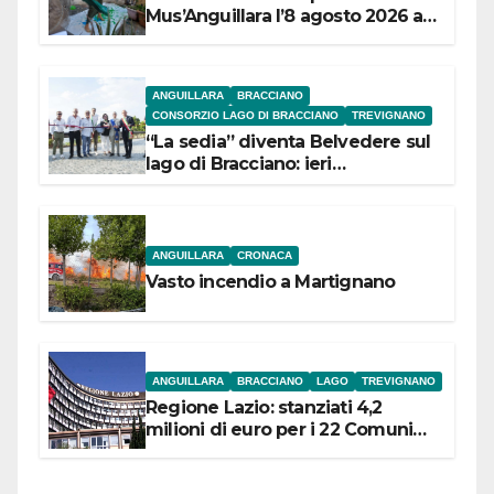
Mus’Anguillara l’8 agosto 2026 al
Museo Contadino
ANGUILLARA
BRACCIANO
CONSORZIO LAGO DI BRACCIANO
TREVIGNANO
“La sedia” diventa Belvedere sul
lago di Bracciano: ieri
l’inaugurazione
ANGUILLARA
CRONACA
Vasto incendio a Martignano
ANGUILLARA
BRACCIANO
LAGO
TREVIGNANO
Regione Lazio: stanziati 4,2
milioni di euro per i 22 Comuni
dell’Etruria Meridionale