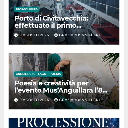
CIVITAVECCHIA
Porto di Civitavecchia:
effettuato il primo
rifornimento di GNL ad una
9 AGOSTO 2026
GRAZIAROSA VILLANI
nave da crociera
ANGUILLARA
LAGO
POESIA
Poesia e creatività per
l’evento Mus’Anguillara l’8
agosto 2026 al Museo
9 AGOSTO 2026
GRAZIAROSA VILLANI
Contadino