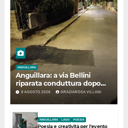
ANGUILLARA
Anguillara: a via Bellini
riparata conduttura dopo
segnalazione IdD
9 AGOSTO 2026
GRAZIAROSA VILLANI
ANGUILLARA
LAGO
POESIA
Poesia e creatività per l’evento