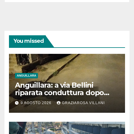
You missed
ANGUILLARA
Anguillara: a via Bellini
riparata conduttura dopo
segnalazione IdD
9 AGOSTO 2026
GRAZIAROSA VILLANI