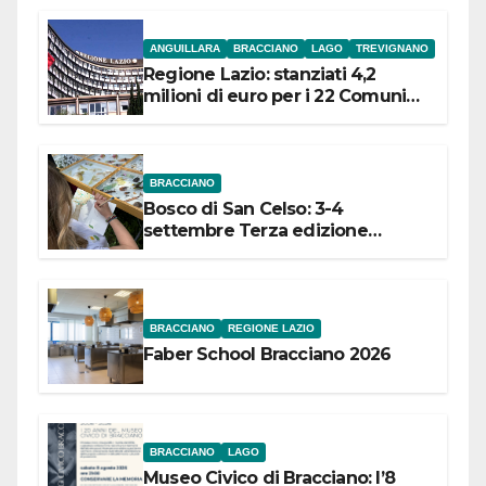
ANGUILLARA
BRACCIANO
LAGO
TREVIGNANO
Regione Lazio: stanziati 4,2
milioni di euro per i 22 Comuni
dell’Etruria Meridionale
BRACCIANO
Bosco di San Celso: 3-4
settembre Terza edizione
Festival “Storie in cielo e in terra”
BRACCIANO
REGIONE LAZIO
Faber School Bracciano 2026
BRACCIANO
LAGO
Museo Civico di Bracciano: l’8