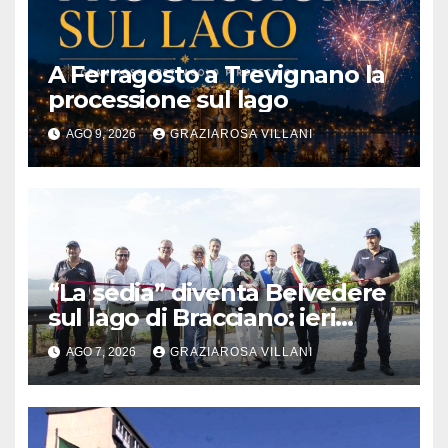
A Ferragosto a Trevignano la
processione sul lago
AGO 9, 2026
GRAZIAROSA VILLANI
“La sedia” diventa Belvedere
sul lago di Bracciano: ieri
l’inaugurazione
AGO 7, 2026
GRAZIAROSA VILLANI