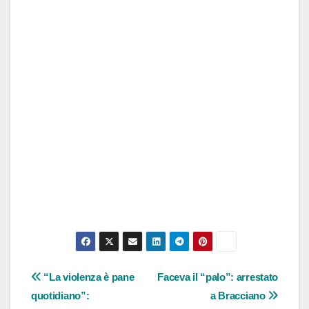
Navigazione
“La violenza è pane
Faceva il “palo”: arrestato
quotidiano”:
a Bracciano