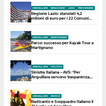
ANGUILLARA
BRACCIANO
LAGO
TREVIGNANO
Regione Lazio: stanziati 4,2
milioni di euro per i 22 Comuni
dell’Etruria Meridionale
ANGUILLARA
MARTIGNANO
Parco: successo per Kayak Tour a
Martignano
ANGUILLARA
POLITICA
Sinistra Italiana – AVS: “Per
Anguillara servono trasparenza,
partecipazione e scelte politiche
coraggiose”
ANGUILLARA
MUSICA
Radicanto e Soqquadro Italiano il