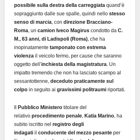
possibile sulla destra della carreggiata
quand’è
sopraggiunto dalle sue spalle, quindi nello
stesso
senso di marcia
, con
direzione Bracciano-
Roma
, un
camion Iveco Magirus
condotto da
C.
M., 63 anni, di Ladispoli (Roma)
, che ha
inopinatamente
tamponato con estrema
violenza
il veicolo fermo, per cause che saranno
oggetto dell’
inchiesta della magistratura
. Un
impatto tremendo che non ha lasciato scampo al
sessantottenne,
deceduto praticamente sul
colpo
in seguito ai
gravissimi politraumi
riportati.
Il
Pubblico Ministero
titolare del
relativo
procedimento penale
,
K
atia Marino
, ha
subito iscritto nel
registro degli
indagati
il
conducente del mezzo pesante
per