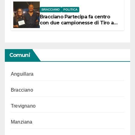
BRACCIANO
POLITICA
Bracciano Partecipa fa centro
con due campionesse di Tiro a
Segno in vista delle urne
Comuni
Anguillara
Bracciano
Trevignano
Manziana