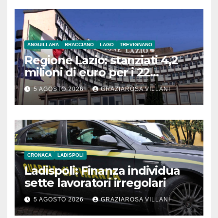
ANGUILLARA
BRACCIANO
LAGO
TREVIGNANO
Regione Lazio: stanziati 4,2
milioni di euro per i 22
Comuni dell’Etruria
5 AGOSTO 2026
GRAZIAROSA VILLANI
Meridionale
CRONACA
LADISPOLI
Ladispoli: Finanza individua
sette lavoratori irregolari
5 AGOSTO 2026
GRAZIAROSA VILLANI