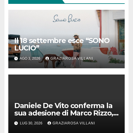
Il 18 settembre esce “SONO
LUCIO”
AGO 3, 2026
GRAZIAROSA VILLANI
Daniele De Vito conferma la
sua adesione di Marco Rizzo,
nel rispetto delle decisioni
LUG 30, 2026
GRAZIAROSA VILLANI
del 1° Congress