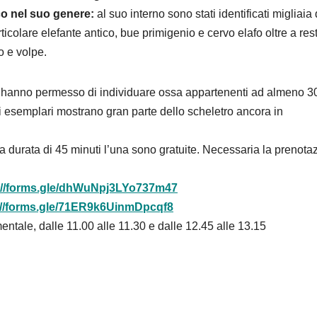
co nel suo genere:
al suo interno sono stati identificati migliaia 
ticolare elefante antico, bue primigenio e cervo elafo oltre a rest
o e volpe.
ito hanno permesso di individuare ossa appartenenti ad almeno 3
ni esemplari mostrano gran parte dello scheletro ancora in
 durata di 45 minuti l’una sono gratuite. Necessaria la prenota
://forms.gle/dhWuNpj3LYo737m47
://forms.gle/71ER9k6UinmDpcqf8
entale, dalle 11.00 alle 11.30 e dalle 12.45 alle 13.15