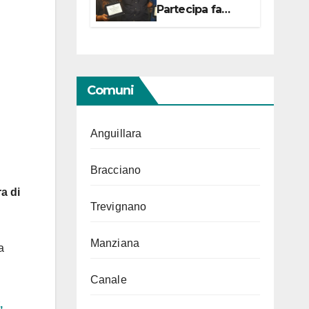
Partecipa fa
centro con due
campionesse di
Tiro a Segno in
vista delle urne
Comuni
Anguillara
Bracciano
a di
Trevignano
Manziana
a
Canale
,