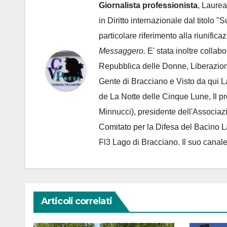
Giornalista professionista
, Laurea
in Diritto internazionale dal titolo "
particolare riferimento alla riunific
Messaggero.
E' stata inoltre collab
Repubblica delle Donne, Liberazion
Gente di Bracciano
e Visto da qui L
de
La Notte delle Cinque Lune, Il p
Minnucci), presidente dell'
Associaz
Comitato per la Difesa del Bacino 
Fl3 Lago di Bracciano. Il suo cana
Articoli correlati