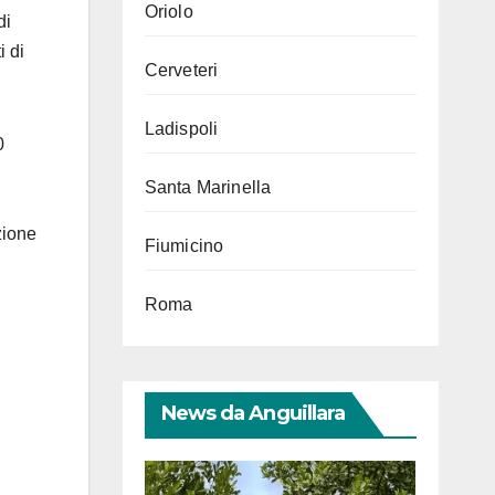
Oriolo
di
i di
Cerveteri
Ladispoli
0
Santa Marinella
zione
Fiumicino
Roma
News da Anguillara