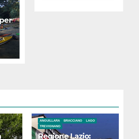
luglio ad
Anguillara
 per
SA
ANGUILLARA
BRACCIANO
LAGO
TREVIGNANO
a
Regione Lazio: