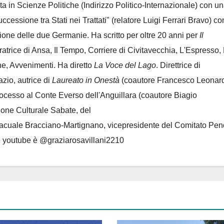
ta in Scienze Politiche (Indirizzo Politico-Internazionale) con un
Successione tra Stati nei Trattati" (relatore Luigi Ferrari Bravo) co
azione delle due Germanie. Ha scritto per oltre 20 anni per
Il
oratrice di Ansa, Il Tempo, Corriere di Civitavecchia, L'Espresso,
e, Avvenimenti. Ha diretto
La Voce del Lago
. Direttrice di
azio, autrice di
Laureato in Onestà
(coautore Francesco Leonard
rocesso al Conte Everso dell'Anguillara
(coautore Biagio
ione Culturale Sabate
, del
Lacuale Bracciano-Martignano
, vicepresidente del Comitato Pen
le youtube è @graziarosavillani2210