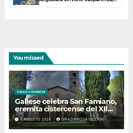
partecipazione e scelte politiche
coraggiose”
You missed
TUSCIA VITERBESE
Gallese celebra San Famiano,
eremita cistercense del XII
secolo
7 AGOSTO 2026
GRAZIAROSA VILLANI