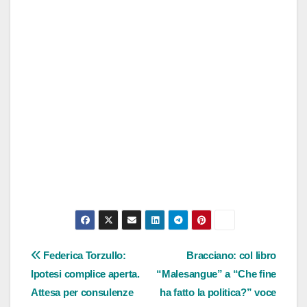
Navigazione
Federica Torzullo:
Bracciano: col libro
Ipotesi complice aperta.
“Malesangue” a “Che fine
articoli
Attesa per consulenze
ha fatto la politica?” voce