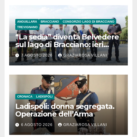
ANGUILLARA
BRACCIANO
CONSORZIO LAGO DI BRACCIANO
TREVIGNANO
“La sedia” diventa Belvedere
sul lago di Bracciano: ieri
l’inaugurazione
7 AGOSTO 2026
GRAZIAROSA VILLANI
CRONACA
LADISPOLI
Ladispoli: donna segregata.
Operazione dell’Arma
6 AGOSTO 2026
GRAZIAROSA VILLANI