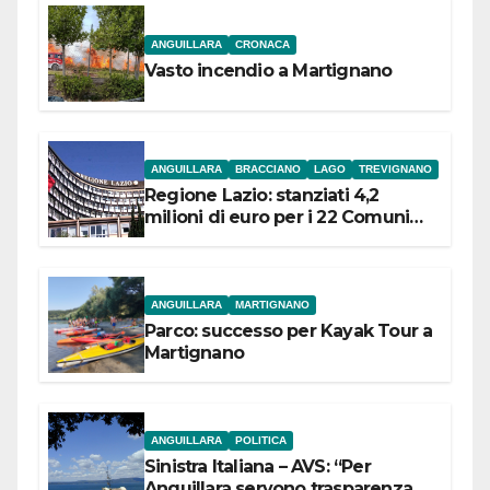
ANGUILLARA
CRONACA
Vasto incendio a Martignano
ANGUILLARA
BRACCIANO
LAGO
TREVIGNANO
Regione Lazio: stanziati 4,2
milioni di euro per i 22 Comuni
dell’Etruria Meridionale
ANGUILLARA
MARTIGNANO
Parco: successo per Kayak Tour a
Martignano
ANGUILLARA
POLITICA
Sinistra Italiana – AVS: “Per
Anguillara servono trasparenza,