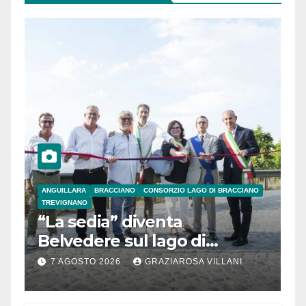
ANGUILLARA
BRACCIANO
CONSORZIO LAGO DI BRACCIANO
TREVIGNANO
“La sedia” diventa
Belvedere sul lago di
Bracciano: ieri
7 AGOSTO 2026
GRAZIAROSA VILLANI
l’inaugurazione