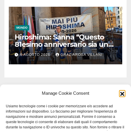
MONDO
Hiroshima: Sanna “Questo
81esimo anniversario sia un
monito per tutti”
6 AGOSTO 2026
GRAZIAROSA VILLANI
Manage Cookie Consent
Usiamo tecnologie come i cookie per memorizzare e/o accedere ad
informazioni sul dispositivo. Lo facciamo per migliorare l'esperienza di
navigazione e mostrare annunci personalizzati. Fornire il consenso a
queste tecnologie ci consente di elaborare dati quali il comportamento
durante la navigazione o ID univoche su questo sito. Non fornire o ritirare il