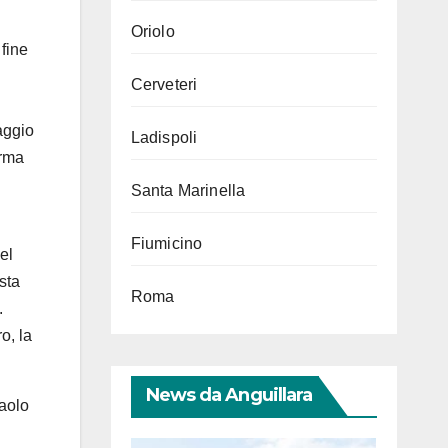
Oriolo
 fine
Cerveteri
aggio
Ladispoli
rma
Santa Marinella
Fiumicino
el
sta
Roma
.
o, la
News da Anguillara
Paolo