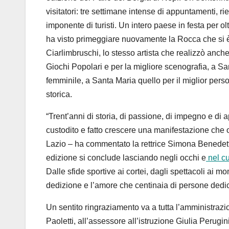
visitatori:
tre settimane intense di appuntamenti, ri
imponente di turisti.
Un intero paese in festa per olt
ha visto primeggiare
nuovamente
la Rocca che si
Ciarlimbruschi, lo stesso artista che realizzò anche
Giochi Popolari e per la
migliore scenografia,
a
Sa
femminile
, a Santa Maria quello per il mig
lior per
storica
.
“
Trent’anni di storia, di passione, di impegno e di 
custodito e fatto crescere una manifestazione che 
Lazio – ha commentato la rettrice Simona Benedett
edizione si conclude lasciando negli occhi e
nel c
Dalle sfide sportive ai cortei, dagli spettacoli ai 
dedizione e l’amore che centinaia di persone dedi
Un sentito ringraziamento va a tutta l’amministrazi
Paoletti, all’assessore all’istruzione Giulia Perug