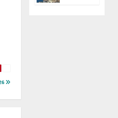
Anguillara
servono
trasparenza,
partecipazione e
scelte politiche
coraggiose”
026