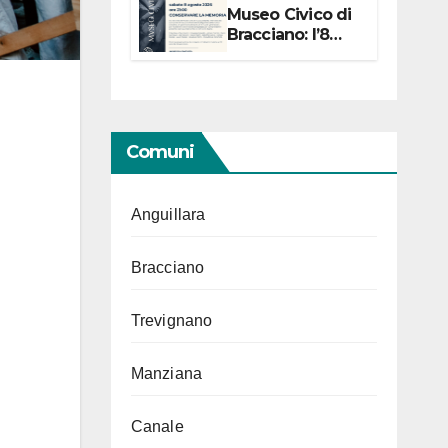
Museo Civico di
Bracciano: l’8
agosto per i 20
anni progetto
“Conservare la
memoria”
Comuni
Anguillara
Bracciano
Trevignano
Manziana
Canale
i