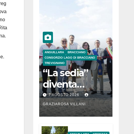
Greg
Nova
nno
Rita
na.
ANGUILLARA
BRACCIANO
ne.
CONSORZIO LAGO DI BRACCIANO
TREVIGNANO
“La sedia”
diventa
Belvedere sul
7 AGOSTO 2026
lago di
GRAZIAROSA VILLANI
Bracciano: ieri
l’inaugurazion