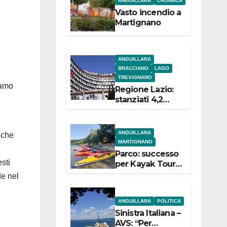
ANGUILLARA
CRONACA
e
Vasto incendio a
Martignano
ANGUILLARA
BRACCIANO
LAGO
TREVIGNANO
iamo
Regione Lazio:
stanziati 4,2
milioni di euro
per i 22 Comuni
dell’Etruria
ANGUILLARA
 che
Meridionale
MARTIGNANO
Parco: successo
sti
per Kayak Tour a
Martignano
de nel
ANGUILLARA
POLITICA
Sinistra Italiana –
AVS: “Per