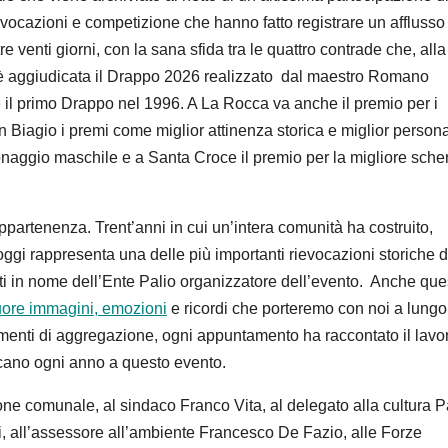
evocazioni
e
competizione
che hanno fatto registrare un afflusso
re venti giorni,
con la sana sfida tra le quattro contrade che, alla
è
aggiudicata
il Drappo 202
6 realizzato
dal maestro Romano
 il primo
Drappo
nel 1996.
A
La Rocca va anche
il premio
per i
n Biagio
i premi come
miglior attinenza storica
e m
iglior person
sonaggio maschile
e a Santa Croce il premio per la migliore
sche
appartenenza. Trent’anni in cui un’intera comunità ha costruito,
oggi rappresenta una delle più importanti
rievocazioni storiche d
i in nome dell’Ente Palio organizzatore dell’evento.
Anche que
uore immagini, emozioni
e ricordi che porteremo con noi a lungo
momenti di aggregazione, ogni appuntamento ha raccontato il lavor
cano ogni anno a questo evento.
one comunale, al sindaco Franco Vita, al delegato alla cultura 
ini, all’assessore all’ambiente Francesco De Fazio, alle Forze