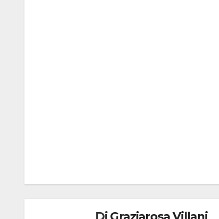
Navigazione
articoli
Di
Graziarosa Villani