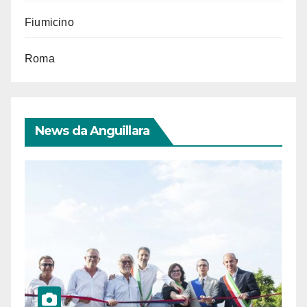
Fiumicino
Roma
News da Anguillara