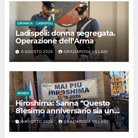
CRONACA
LADISPOLI
Ladispoli: donna segregata.
Operazione dell’Arma
6 AGOSTO 2026
GRAZIAROSA VILLANI
MONDO
Hiroshima: Sanna “Questo
81esimo anniversario sia un
monito per tutti”
6 AGOSTO 2026
GRAZIAROSA VILLANI