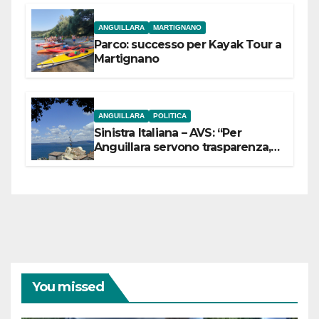
ANGUILLARA
MARTIGNANO
Parco: successo per Kayak Tour a
Martignano
ANGUILLARA
POLITICA
Sinistra Italiana – AVS: “Per
Anguillara servono trasparenza,
partecipazione e scelte politiche
coraggiose”
You missed