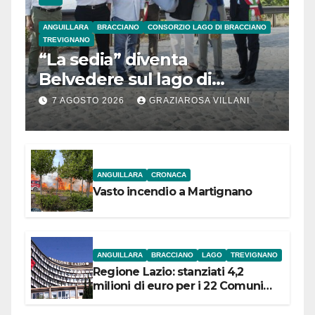
ANGUILLARA
BRACCIANO
CONSORZIO LAGO DI BRACCIANO
TREVIGNANO
“La sedia” diventa
Belvedere sul lago di
Bracciano: ieri
7 AGOSTO 2026
GRAZIAROSA VILLANI
l’inaugurazione
ANGUILLARA
CRONACA
Vasto incendio a Martignano
ANGUILLARA
BRACCIANO
LAGO
TREVIGNANO
Regione Lazio: stanziati 4,2
milioni di euro per i 22 Comuni
dell’Etruria Meridionale