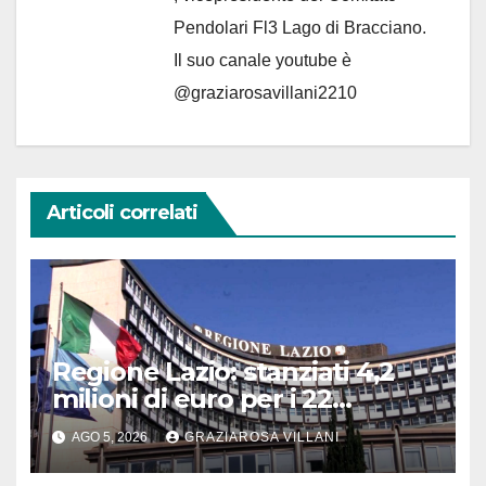
Pendolari Fl3 Lago di Bracciano.
Il suo canale youtube è
@graziarosavillani2210
Articoli correlati
Regione Lazio: stanziati 4,2
milioni di euro per i 22
Comuni dell’Etruria
AGO 5, 2026
GRAZIAROSA VILLANI
Meridionale