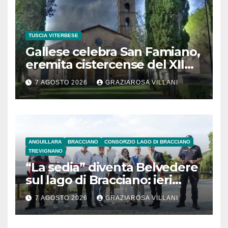
TUSCIA VITERBESE
Gallese celebra San Famiano,
eremita cistercense del XII
secolo
7 AGOSTO 2026
GRAZIAROSA VILLANI
ANGUILLARA
BRACCIANO
CONSORZIO LAGO DI BRACCIANO
TREVIGNANO
“La sedia” diventa Belvedere
sul lago di Bracciano: ieri
l’inaugurazione
7 AGOSTO 2026
GRAZIAROSA VILLANI