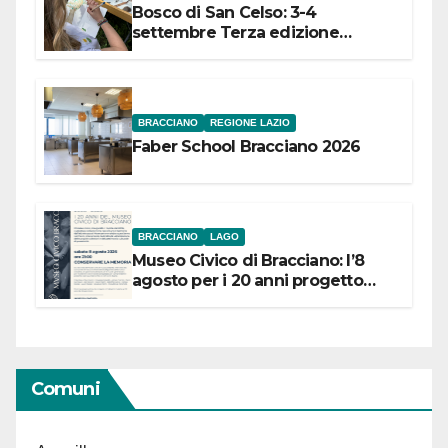
Bosco di San Celso: 3-4
settembre Terza edizione
Festival “Storie in cielo e in terra”
BRACCIANO
REGIONE LAZIO
Faber School Bracciano 2026
BRACCIANO
LAGO
Museo Civico di Bracciano: l’8
agosto per i 20 anni progetto
“Conservare la memoria”
Comuni