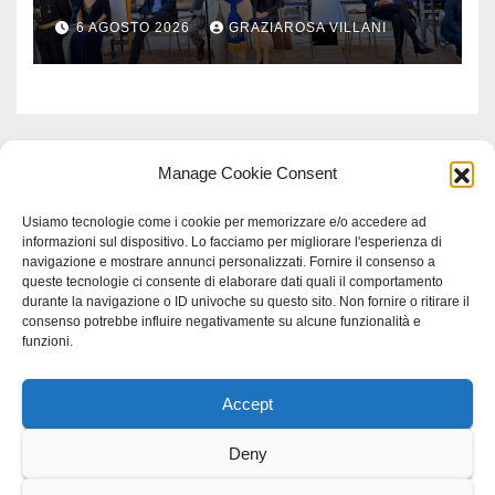
monito per tutti”
6 AGOSTO 2026
GRAZIAROSA VILLANI
Manage Cookie Consent
Usiamo tecnologie come i cookie per memorizzare e/o accedere ad
informazioni sul dispositivo. Lo facciamo per migliorare l'esperienza di
navigazione e mostrare annunci personalizzati. Fornire il consenso a
queste tecnologie ci consente di elaborare dati quali il comportamento
durante la navigazione o ID univoche su questo sito. Non fornire o ritirare il
consenso potrebbe influire negativamente su alcune funzionalità e
funzioni.
Accept
Proudly powered by WordPress
|
Tema: Newspaperex di
Themeansar
.
Deny
Home
Gerenza
home
Lavoro
Scienza
studio specialistico bracciano