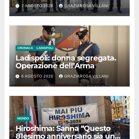
l’inaugurazione
7 AGOSTO 2026
GRAZIAROSA VILLANI
CRONACA
LADISPOLI
Ladispoli: donna segregata.
Operazione dell’Arma
6 AGOSTO 2026
GRAZIAROSA VILLANI
MONDO
Hiroshima: Sanna “Questo
81esimo anniversario sia un