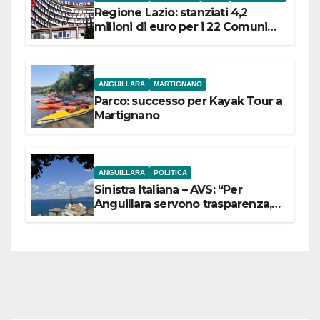
Regione Lazio: stanziati 4,2
milioni di euro per i 22 Comuni
dell’Etruria Meridionale
ANGUILLARA
MARTIGNANO
Parco: successo per Kayak Tour a
Martignano
ANGUILLARA
POLITICA
Sinistra Italiana – AVS: “Per
Anguillara servono trasparenza,
partecipazione e scelte politiche
coraggiose”