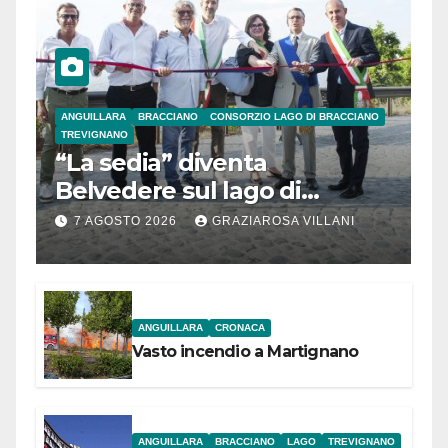
ANGUILLARA
BRACCIANO
CONSORZIO LAGO DI BRACCIANO
TREVIGNANO
“La sedia” diventa
Belvedere sul lago di
Bracciano: ieri
7 AGOSTO 2026
GRAZIAROSA VILLANI
l’inaugurazione
ANGUILLARA
CRONACA
Vasto incendio a Martignano
ANGUILLARA
BRACCIANO
LAGO
TREVIGNANO