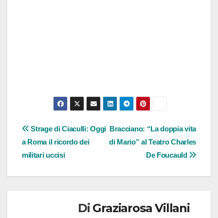
Navigazione
Strage di Ciaculli: Oggi
Bracciano: “La doppia vita
a Roma il ricordo dei
di Mario” al Teatro Charles
articoli
militari uccisi
De Foucauld
Di
Graziarosa Villani