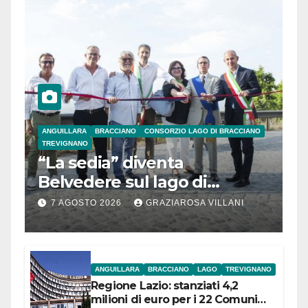
ANGUILLARA
BRACCIANO
CONSORZIO LAGO DI BRACCIANO
TREVIGNANO
“La sedia” diventa
Belvedere sul lago di
Bracciano: ieri
7 AGOSTO 2026
GRAZIAROSA VILLANI
l’inaugurazione
ANGUILLARA
BRACCIANO
LAGO
TREVIGNANO
Regione Lazio: stanziati 4,2
milioni di euro per i 22 Comuni