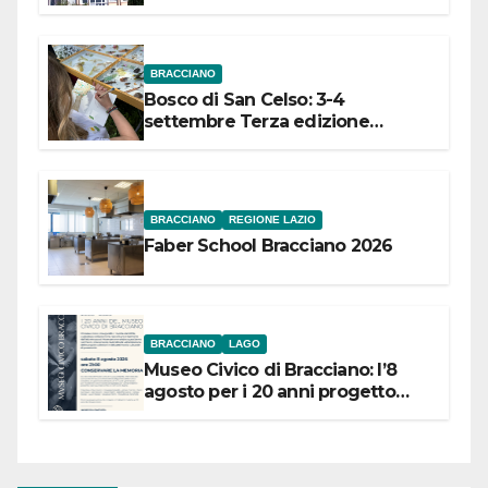
dell’Etruria Meridionale
BRACCIANO
Bosco di San Celso: 3-4
settembre Terza edizione
Festival “Storie in cielo e in terra”
BRACCIANO
REGIONE LAZIO
Faber School Bracciano 2026
BRACCIANO
LAGO
Museo Civico di Bracciano: l’8
agosto per i 20 anni progetto
“Conservare la memoria”