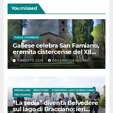
You missed
TUSCIA VITERBESE
Gallese celebra San Famiano,
eremita cistercense del XII
secolo
7 AGOSTO 2026
GRAZIAROSA VILLANI
ANGUILLARA
BRACCIANO
CONSORZIO LAGO DI BRACCIANO
TREVIGNANO
“La sedia” diventa Belvedere
sul lago di Bracciano: ieri