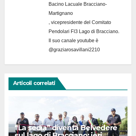
Bacino Lacuale Bracciano-
Martignano
, vicepresidente del Comitato
Pendolari Fl3 Lago di Bracciano.
Il suo canale youtube è
@graziarosavillani2210
Articoli correlati
“La sedia” diventa Belvedere
sul lago di Bracciano: ieri