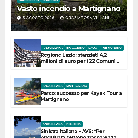
Vasto incendio a Martignano
5 AGOSTO 2026
GRAZIAROSA VILLANI
ANGUILLARA
BRACCIANO
LAGO
TREVIGNANO
Regione Lazio: stanziati 4,2
milioni di euro per i 22 Comuni
dell’Etruria Meridionale
ANGUILLARA
MARTIGNANO
Parco: successo per Kayak Tour a
Martignano
ANGUILLARA
POLITICA
Sinistra Italiana – AVS: “Per
Anguillara servono trasparenza,