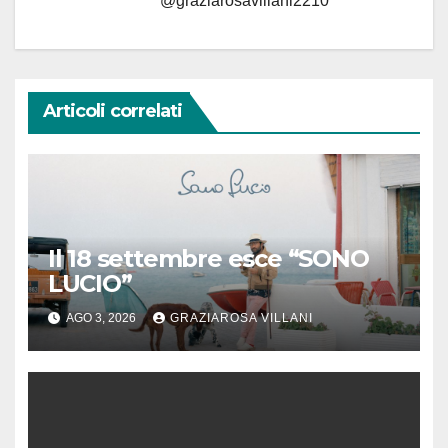
@graziarosavillani2210
Articoli correlati
Il 18 settembre esce “SONO
LUCIO”
AGO 3, 2026
GRAZIAROSA VILLANI