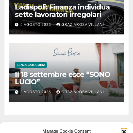
Ladispoli: Finanza individua
sette lavoratori irregolari
5 AGOSTO 2026
GRAZIAROSA VILLANI
SENZA CATEGORIA
Il 18 settembre esce “SONO
LUCIO”
3 AGOSTO 2026
GRAZIAROSA VILLANI
Manage Cookie Consent