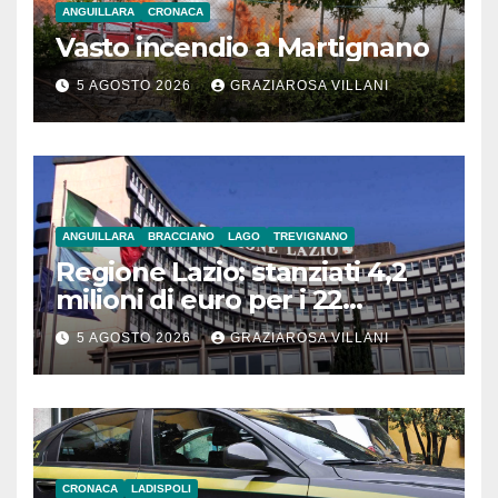
ANGUILLARA
CRONACA
Vasto incendio a Martignano
5 AGOSTO 2026
GRAZIAROSA VILLANI
ANGUILLARA
BRACCIANO
LAGO
TREVIGNANO
Regione Lazio: stanziati 4,2
milioni di euro per i 22
Comuni dell’Etruria
5 AGOSTO 2026
GRAZIAROSA VILLANI
Meridionale
CRONACA
LADISPOLI