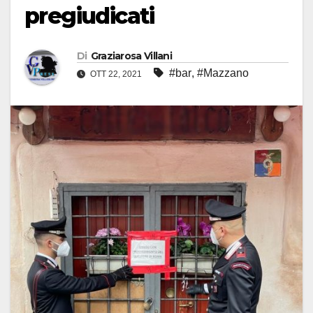
pregiudicati
Di
Graziarosa Villani
#bar
,
#Mazzano
OTT 22, 2021