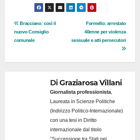
Navigazione
Bracciano: così il
Formello: arrestato
nuovo Consiglio
40enne per violenza
articoli
comunale
sessuale e atti persecutori
Di
Graziarosa Villani
Giornalista professionista
,
Laureata in Scienze Politiche
(Indirizzo Politico-Internazionale)
con una tesi in Diritto
internazionale dal titolo
"Successione tra Stati nei