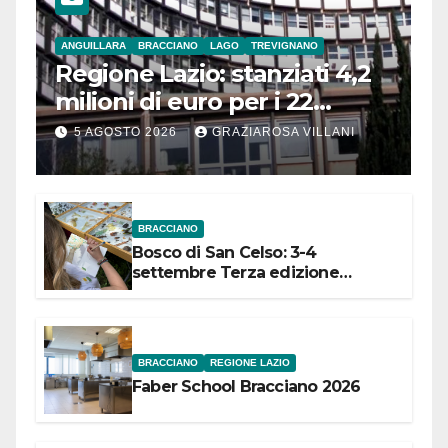
ANGUILLARA
BRACCIANO
LAGO
TREVIGNANO
Regione Lazio: stanziati 4,2
milioni di euro per i 22
Comuni dell’Etruria
5 AGOSTO 2026
GRAZIAROSA VILLANI
Meridionale
BRACCIANO
Bosco di San Celso: 3-4
settembre Terza edizione
Festival “Storie in cielo e in terra”
BRACCIANO
REGIONE LAZIO
Faber School Bracciano 2026