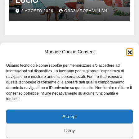
LUCIO”
3 AGOSTO 2026
GRAZIAROSA VILLANI
Manage Cookie Consent
Usiamo tecnologie come i cookie per memorizzare e/o accedere ad
informazioni sul dispositivo. Lo facciamo per migliorare l'esperienza di
navigazione e mostrare annunci personalizzati. Fornire il consenso a
queste tecnologie ci consente di elaborare dati quali il comportamento
durante la navigazione o ID univoche su questo sito. Non fornire o ritirare il
consenso potrebbe influire negativamente su alcune funzionalità e
funzioni.
Accept
Proudly powered by WordPress
|
Tema: Newspaperex di
Themeansar
.
Deny
Home
Gerenza
home
Lavoro
Scienza
studio specialistico bracciano