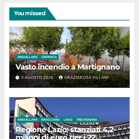
You missed
ANGUILLARA
CRONACA
Vasto incendio a Martignano
5 AGOSTO 2026
GRAZIAROSA VILLANI
ANGUILLARA
BRACCIANO
LAGO
TREVIGNANO
Regione Lazio: stanziati 4,2
milioni di euro per i 22