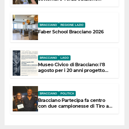
Festival “Storie in cielo e in terra”
BRACCIANO
REGIONE LAZIO
Faber School Bracciano 2026
BRACCIANO
LAGO
Museo Civico di Bracciano: l’8
agosto per i 20 anni progetto
“Conservare la memoria”
BRACCIANO
POLITICA
Bracciano Partecipa fa centro
con due campionesse di Tiro a
Segno in vista delle urne