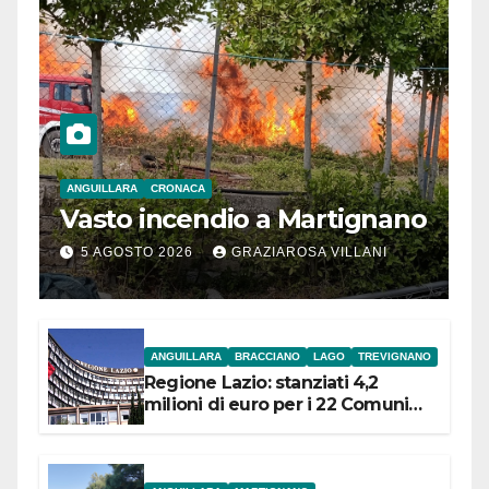
ANGUILLARA
CRONACA
Vasto incendio a Martignano
5 AGOSTO 2026
GRAZIAROSA VILLANI
ANGUILLARA
BRACCIANO
LAGO
TREVIGNANO
Regione Lazio: stanziati 4,2
milioni di euro per i 22 Comuni
dell’Etruria Meridionale