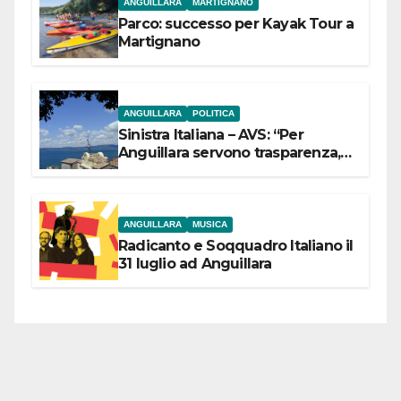
ANGUILLARA
MARTIGNANO
Parco: successo per Kayak Tour a
Martignano
ANGUILLARA
POLITICA
Sinistra Italiana – AVS: “Per
Anguillara servono trasparenza,
partecipazione e scelte politiche
coraggiose”
ANGUILLARA
MUSICA
Radicanto e Soqquadro Italiano il
31 luglio ad Anguillara